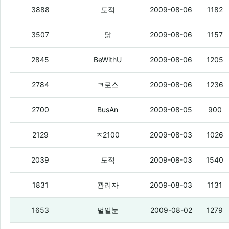
노래짱 닭덕후님 어디 계쎼여 ㅜㅠ
(2)
3888
도적
2009-08-06
1182
노래필요한거있으면 구걸해라
(61)
3507
닭
2009-08-06
1157
남는 꼬봉있으면 좀 줄사람?
(3)
2845
BeWithU
2009-08-06
1205
누가 남는 여친 이쓴사람
(3)
2784
ㅋ로스
2009-08-06
1236
급구
(3)
2700
BusAn
2009-08-05
900
버립니다 게시판도 만들어 주세요 .
(3)
2129
ㅈ2100
2009-08-03
1026
누가 영화표 남는거좀 줘라
(1)
2039
도적
2009-08-03
1540
누가 ddr1 램 한쌍만 줘라
(2)
1831
관리자
2009-08-03
1131
맛집에
(3)
1653
벌일눈
2009-08-02
1279