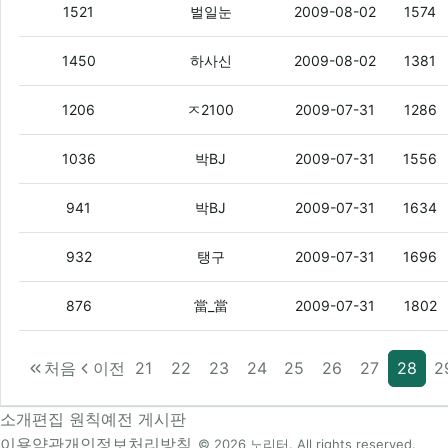
어휴
(2)
1521
벌일눈
2009-08-02
1574
맛집코너도 하나만 만들어주세요
(4)
1450
하사신
2009-08-02
1381
님들아 올라이즈밴드 노래 듣고 싶은데 
1206
ㅈ2100
2009-07-31
1286
무슨 싸이트에 구걸게시판이 있냐 더러
1036
박BJ
2009-07-31
1556
저기여 조선일보광고보고 들어왔는데여
(
941
박BJ
2009-07-31
1634
땅좀 사주세요~
932
탱구
2009-07-31
1696
고구마 장사가 힘들어요. 백원만 주세요.
(
876
當_當
2009-07-31
1802
처음
이전
21
22
23
24
25
26
27
28
2
소개
편집 원칙
예전 게시판
이용약관
개인정보처리방침
© 2026 노리터. All rights reserved.