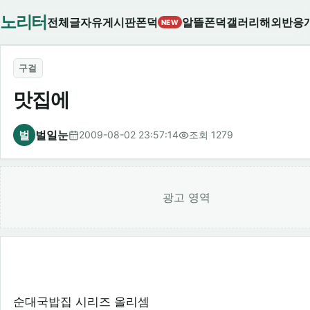
노리터
전체글
자유게시판
폰덕
알뜰폰덕
갤러리
해외반응
NEW
구걸
맛집에
벌
벌일눈
2009-08-02 23:57:14
조회 1279
광고 영역
순대국밥집 시리즈 올리셈