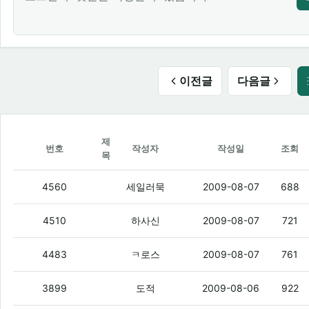
이전글
다음글
제
번호
작성자
작성일
조회
목
갖고 싶은 거 구걸하면 되나여?
(12)
4560
세일러묵
2009-08-07
688
달구생키 여기서 노래 퍼주고있네?
(3)
4510
하사신
2009-08-07
721
오늘 부터 노래 영화 드라마 구걸 하세여
4483
ㅋ로스
2009-08-07
761
누가 남는 돈좀 줘라
(16)
3899
도적
2009-08-06
922