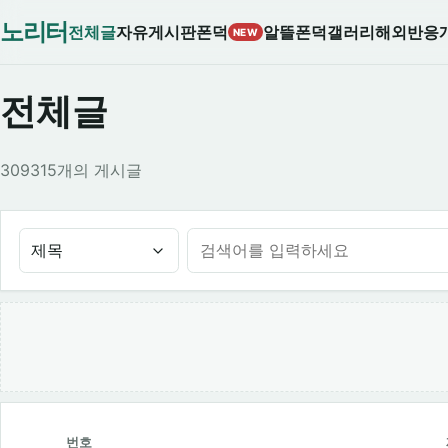
노리터
전체글
자유게시판
폰덕
알뜰폰덕
갤러리
해외반응
NEW
전체글
309315개의 게시글
제목
번호