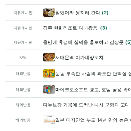
잘있어라 몽지러 간다
(2)
자유게시판
경주 한화리조트 다녀왔음.
(3)
자유게시판
올만에 휴갤에 십덕을 홍보하고 감상문
(5
자유게시판
서대문역 이가네양꼬치
맛덕
운동 부족한 사람의 과도한 단백질 
해외반응
마이크로소프트 경고, 호텔 공용 와
해외반응
다뉴브강 가뭄에 드러난 나치 군함과 고대
해외반응
일본 디자인업 부도 14년 만의 높은
해외반응