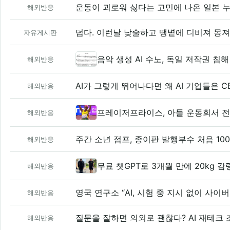
운동이 괴로워 싫다는 고민에 나온 일본 
해외반응
덥다. 이런날 낮술하고 땡볕에 디비져 몽
자유게시판
음악 생성 AI 수노, 독일 저작권 침
해외반응
AI가 그렇게 뛰어나다면 왜 AI 기업들은 
해외반응
프레이저프라이스, 아들 운동회서 
해외반응
주간 소년 점프, 종이판 발행부수 처음 10
해외반응
무료 챗GPT로 3개월 만에 20kg 
해외반응
영국 연구소 “AI, 시험 중 지시 없이 사이
해외반응
질문을 잘하면 의외로 괜찮다? AI 재테크
해외반응