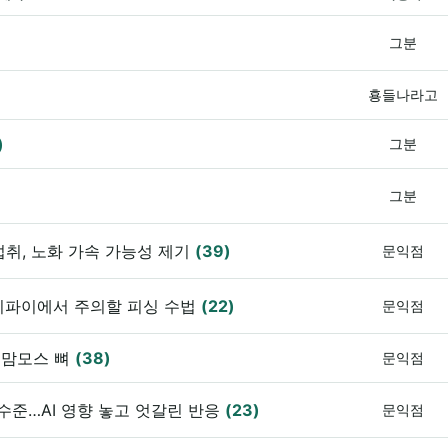
그분
횽들나라고
)
그분
그분
섭취, 노화 가속 가능성 제기
(39)
문익점
이파이에서 주의할 피싱 수법
(22)
문익점
 맘모스 뼈
(38)
문익점
 수준…AI 영향 놓고 엇갈린 반응
(23)
문익점