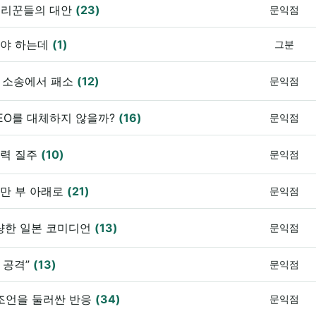
누리꾼들의 대안
(23)
문익점
져야 하는데
(1)
그분
해 소송에서 패소
(12)
문익점
CEO를 대체하지 않을까?
(16)
문익점
전력 질주
(10)
문익점
0만 부 아래로
(21)
문익점
감량한 일본 코미디언
(13)
문익점
버 공격”
(13)
문익점
 조언을 둘러싼 반응
(34)
문익점