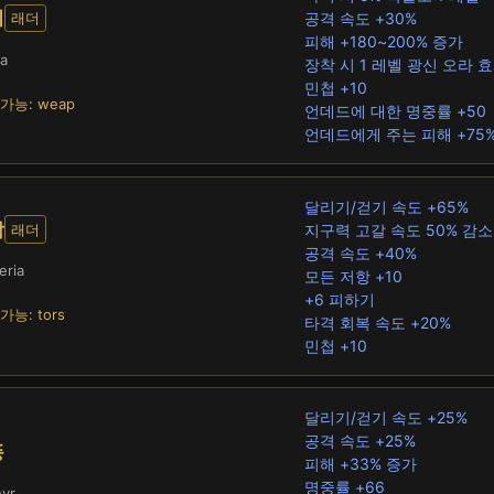
기
공격 속도 +30%
래더
피해 +180~200% 증가
a
장착 시 1 레벨 광신 오라 
민첩 +10
가능: weap
언데드에 대한 명중률 +50
언데드에게 주는 피해 +75
달리기/걷기 속도 +65%
작
지구력 고갈 속도 50% 감소
래더
공격 속도 +40%
eria
모든 저항 +10
+6 피하기
가능: tors
타격 회복 속도 +20%
민첩 +10
달리기/걷기 속도 +25%
공격 속도 +25%
풍
피해 +33% 증가
명중률 +66
yr