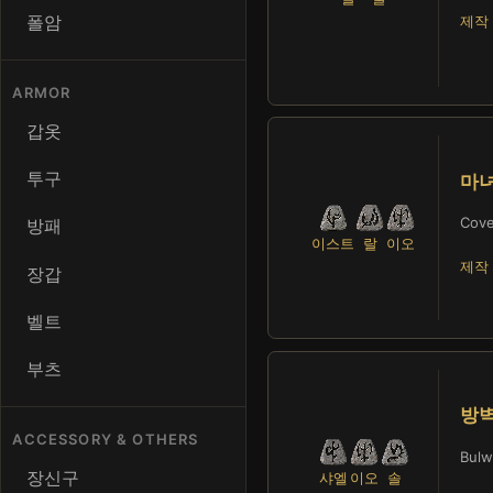
폴암
제작 가
ARMOR
갑옷
투구
마
Cov
방패
이스트
랄
이오
제작 
장갑
벨트
부츠
방
ACCESSORY & OTHERS
Bulw
장신구
샤엘
이오
솔