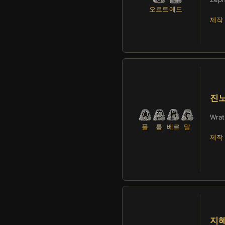
오르트
에드
제작 
진
Wrat
풀
룸
베르
말
제작 
지