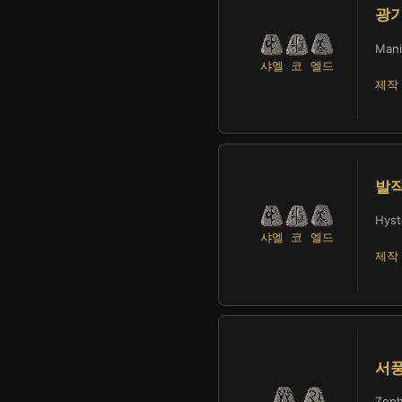
광
Mani
샤엘
코
엘드
제작 
발
Hyst
샤엘
코
엘드
제작 
서
Zeph