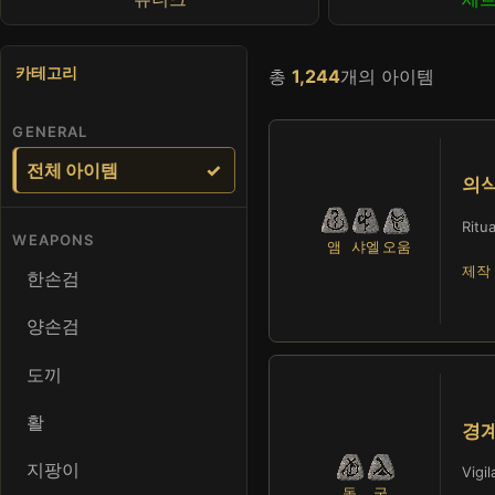
카테고리
총
1,244
개의 아이템
GENERAL
전체 아이템
의
Ritua
WEAPONS
앰
샤엘
오움
제작 
한손검
양손검
도끼
활
경
지팡이
Vigi
돌
굴