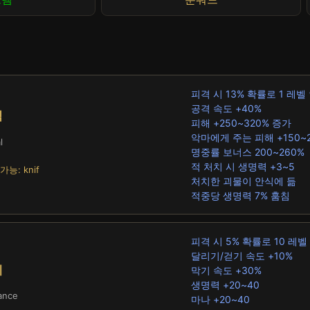
피격 시 13% 확률로 1 레벨
공격 속도 +40%
식
피해 +250~320% 증가
악마에게 주는 피해 +150~
l
명중률 보너스 200~260%
적 처치 시 생명력 +3~5
가능: knif
처치한 괴물이 안식에 듦
적중당 생명력 7% 훔침
피격 시 5% 확률로 10 레
달리기/걷기 속도 +10%
계
막기 속도 +30%
생명력 +20~40
lance
마나 +20~40