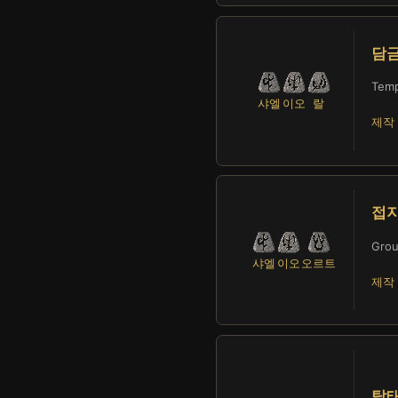
담
Tem
샤엘
이오
랄
제작 
접
Gro
샤엘
이오
오르트
제작 
탈