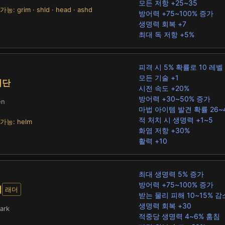
모든 저항 +25~35
능: grim · shld · head · ashd
방어력 +75~100% 증가
생명력 회복 +7
최대 독 저항 +5%
피격 시 5% 확률로 10 레벨
모든 기술 +1
녀단
시전 속도 +20%
방어력 +30~50% 증가
en
마법 아이템 발견 확률 26~
적 처치 시 생명력 +1~5
가능: helm
화염 저항 +30%
활력 +10
최대 생명력 5% 증가
방어력 +75~100% 증가
벽
래더
받는 물리 피해 10~15% 감
생명력 회복 +30
ark
적중당 생명력 4~6% 훔침