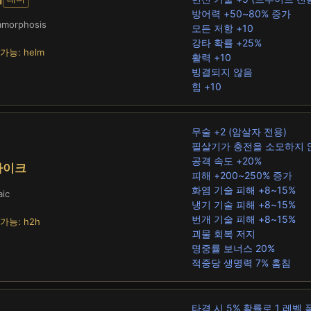
방어력 +50~80% 증가
morphosis
모든 저항 +10
강타 확률 +25%
가능: helm
활력 +10
빙결되지 않음
힘 +10
무술 +2 (암살자 전용)
필살기가 충전을 소모하지 않
공격 속도 +20%
자이크
피해 +200~250% 증가
화염 기술 피해 +8~15%
ic
냉기 기술 피해 +8~15%
번개 기술 피해 +8~15%
가능: h2h
괴물 회복 저지
명중률 보너스 20%
적중당 생명력 7% 훔침
타격 시 5% 확률로 1 레벨