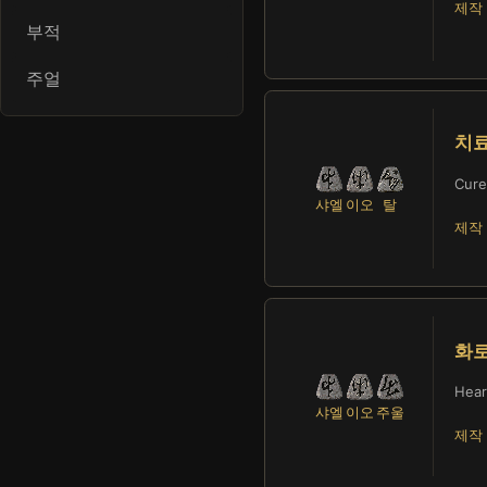
제작 
부적
주얼
치
Cure
샤엘
이오
탈
제작 
화
Hear
샤엘
이오
주울
제작 