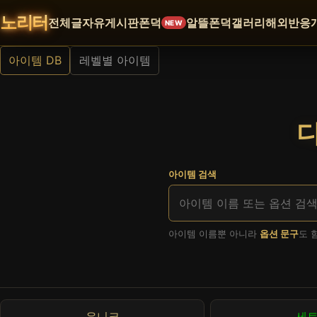
노리터
전체글
자유게시판
폰덕
알뜰폰덕
갤러리
해외반응
NEW
아이템 DB
레벨별 아이템
디
아이템 검색
아이템 이름뿐 아니라
옵션 문구
도 
유니크
세