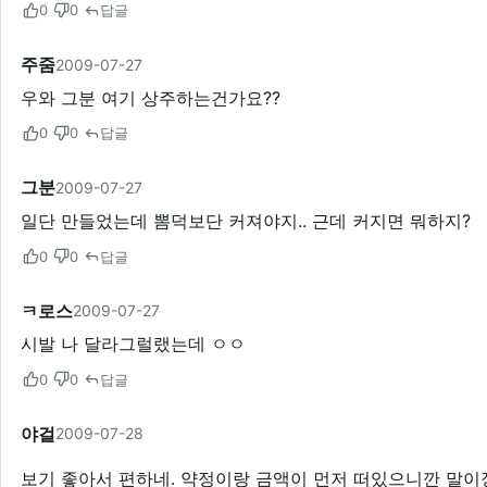
0
0
답글
주줌
2009-07-27
우와 그분 여기 상주하는건가요??
0
0
답글
그분
2009-07-27
일단 만들었는데 뽐덕보단 커져야지.. 근데 커지면 뭐하지?
0
0
답글
ㅋ로스
2009-07-27
시발 나 달라그럴랬는데 ㅇㅇ
0
0
답글
야걸
2009-07-28
보기 좋아서 편하네. 약정이랑 금액이 먼저 떠있으니깐 말이