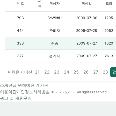
제
번호
작성자
작성일
조회
목
KTF회선좀 줘봐
(4)
793
BeWithU
2009-07-30
1205
e-ide 하드디스크 하나만 줘라
(1)
444
관리자
2009-07-28
2052
혹시 휴대폰충전기 필요한놈있을까봐 글
333
주줌
2009-07-27
1620
4등 이상 당첨된 로또종이 주실분
(4)
327
관리자
2009-07-27
2613
처음
이전
21
22
23
24
25
26
27
28
2
소개
편집 원칙
예전 게시판
이용약관
개인정보처리방침
© 2026 노리터. All rights reserved.
광고 및 제휴문의