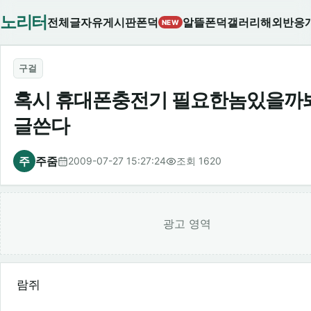
노리터
전체글
자유게시판
폰덕
알뜰폰덕
갤러리
해외반응
NEW
구걸
혹시 휴대폰충전기 필요한놈있을까
글쓴다
주
주줌
2009-07-27 15:27:24
조회 1620
광고 영역
람쥐