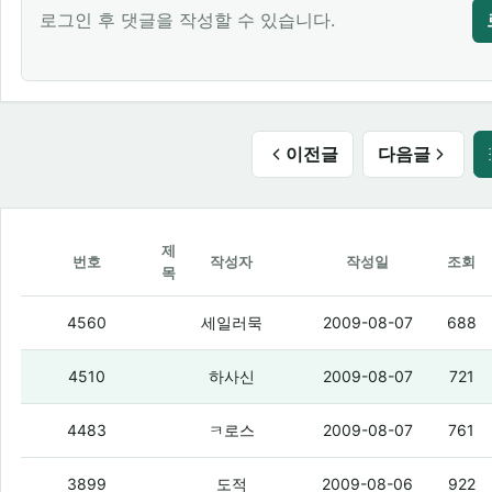
로그인 후 댓글을 작성할 수 있습니다.
이전글
다음글
제
번호
작성자
작성일
조회
목
갖고 싶은 거 구걸하면 되나여?
(12)
4560
세일러묵
2009-08-07
688
달구생키 여기서 노래 퍼주고있네?
(3)
4510
하사신
2009-08-07
721
오늘 부터 노래 영화 드라마 구걸 하세여
4483
ㅋ로스
2009-08-07
761
누가 남는 돈좀 줘라
(16)
3899
도적
2009-08-06
922