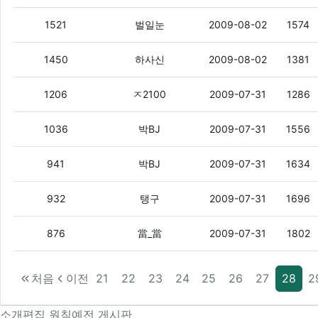
어휴
(2)
1521
벌일눈
2009-08-02
1574
맛집코너도 하나만 만들어주세요
(4)
1450
하사신
2009-08-02
1381
님들아 올라이즈밴드 노래 듣고 싶은데 
1206
ㅈ2100
2009-07-31
1286
무슨 싸이트에 구걸게시판이 있냐 더러
1036
박BJ
2009-07-31
1556
저기여 조선일보광고보고 들어왔는데여
(
941
박BJ
2009-07-31
1634
땅좀 사주세요~
932
탱구
2009-07-31
1696
고구마 장사가 힘들어요. 백원만 주세요.
(
876
當_當
2009-07-31
1802
처음
이전
21
22
23
24
25
26
27
28
2
소개
편집 원칙
예전 게시판