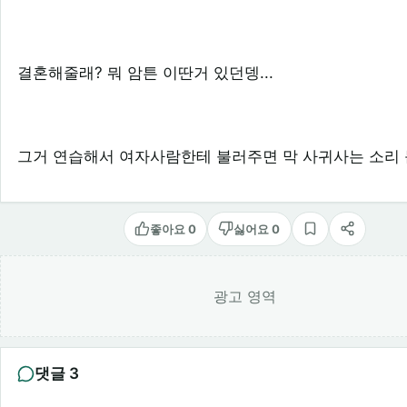
결혼해줄래? 뭐 암튼 이딴거 있던뎅...
그거 연습해서 여자사람한테 불러주면 막 사귀사는 소리 
좋아요 0
싫어요 0
스크랩
공유
광고 영역
댓글 3