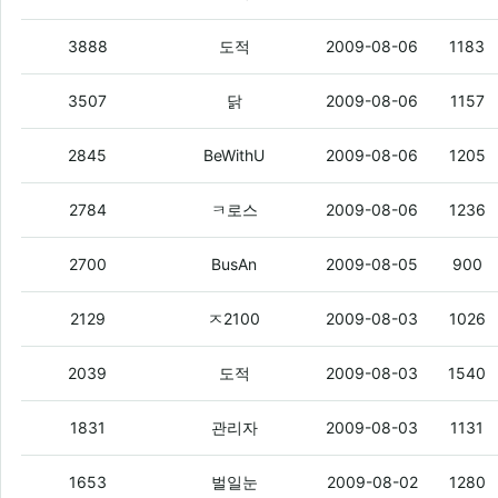
노래짱 닭덕후님 어디 계쎼여 ㅜㅠ
(2)
3888
도적
2009-08-06
1183
노래필요한거있으면 구걸해라
(61)
3507
닭
2009-08-06
1157
남는 꼬봉있으면 좀 줄사람?
(3)
2845
BeWithU
2009-08-06
1205
누가 남는 여친 이쓴사람
(3)
2784
ㅋ로스
2009-08-06
1236
급구
(3)
2700
BusAn
2009-08-05
900
버립니다 게시판도 만들어 주세요 .
(3)
2129
ㅈ2100
2009-08-03
1026
누가 영화표 남는거좀 줘라
(1)
2039
도적
2009-08-03
1540
누가 ddr1 램 한쌍만 줘라
(2)
1831
관리자
2009-08-03
1131
맛집에
(3)
1653
벌일눈
2009-08-02
1280