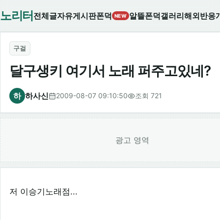
노리터
전체글
자유게시판
폰덕
알뜰폰덕
갤러리
해외반응
NEW
구걸
달구생키 여기서 노래 퍼주고있네?
하
하사신
2009-08-07 09:10:50
조회 721
광고 영역
저 이승기노래점...