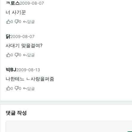
ㅋ로스
2009-08-07
너 사기꾼
0
0
답글
닭­
2009-08-07
사대기 맞을걸여?
0
0
답글
박BJ
2009-08-13
나한테느 ㄴ사랑을퍼줌
0
0
답글
댓글 작성