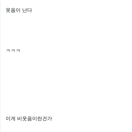
웃음이 난다
ㅋㅋㅋ
이게 비웃음이란건가