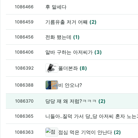
후 말세다
1086466
기름유출 저거 어째
(2)
1086459
전화 됐는데
(1)
1086456
알바 구하는 아저씨가
(3)
1086406
폴더본좌
(8)
1086392
비 안오냐?
1086388
당당 쟤 왜 저럼?ㅋㅋㅋ
(2)
1086370
니들아..질덕 가서 당_당 아저씨 혼자 노는거 
1086365
점심 먹은 기억이 안난다
(2)
1086363