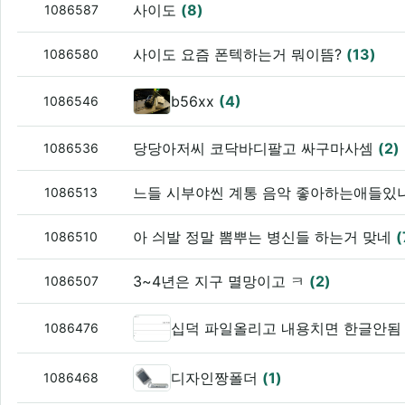
사이도
(8)
1086587
사이도 요즘 폰텍하는거 뭐이뜸?
(13)
1086580
b56xx
(4)
1086546
당당아저씨 코닥바디팔고 싸구마사셈
(2)
1086536
느들 시부야씬 계통 음악 좋아하는애들있냐
1086513
아 싀발 정말 뽐뿌는 병신들 하는거 맞네
(
1086510
3~4년은 지구 멸망이고 ㅋ
(2)
1086507
십덕 파일올리고 내용치면 한글안됨
1086476
디자인짱폴더
(1)
1086468