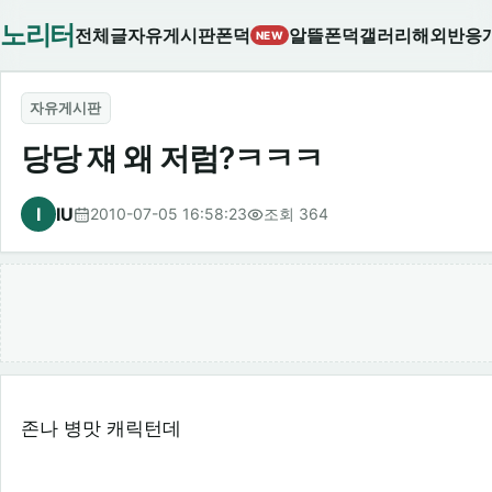
노리터
전체글
자유게시판
폰덕
알뜰폰덕
갤러리
해외반응
NEW
자유게시판
당당 쟤 왜 저럼?ㅋㅋㅋ
I
IU
2010-07-05 16:58:23
조회 364
존나 병맛 캐릭턴데