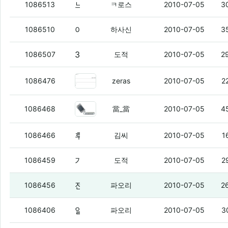
느들 시부야씬 계통 음악 좋아하는애들있냐??
1086513
ㅋ로스
2010-07-05
3
아 싀발 정말 뽐뿌는 병신들 하는거 맞네
(
1086510
하사신
2010-07-05
3
3~4년은 지구 멸망이고 ㅋ
(2)
1086507
도적
2010-07-05
2
십덕 파일올리고 내용치면 한글안됨
1086476
zeras
2010-07-05
2
디자인짱폴더
(1)
1086468
當_當
2010-07-05
4
후 말세다
1086466
김씨
2010-07-05
1
기름유출 저거 어째
(2)
1086459
도적
2010-07-05
2
전화 됐는데
(1)
1086456
파오리
2010-07-05
2
알바 구하는 아저씨가
(3)
1086406
파오리
2010-07-05
3