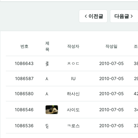
이전글
다음글
제
번호
작성자
작성일
조
목
좆같은 지하철
(4)
1086643
ㅊㅇㄷ
2010-07-05
3
사이도
(8)
1086587
IU
2010-07-05
2
사이도 요즘 폰텍하는거 뭐이뜸?
(13)
1086580
하사신
2010-07-05
4
b56xx
(4)
1086546
사이도
2010-07-05
3
당당아저씨 코닥바디팔고 싸구마사셈
(2)
1086536
ㅋ로스
2010-07-05
3