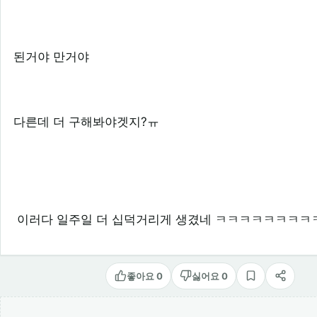
된거야 만거야
다른데 더 구해봐야겟지?ㅠ
이러다 일주일 더 십덕거리게 생겼네 ㅋㅋㅋㅋㅋㅋㅋㅋ
좋아요 0
싫어요 0
스크랩
공유