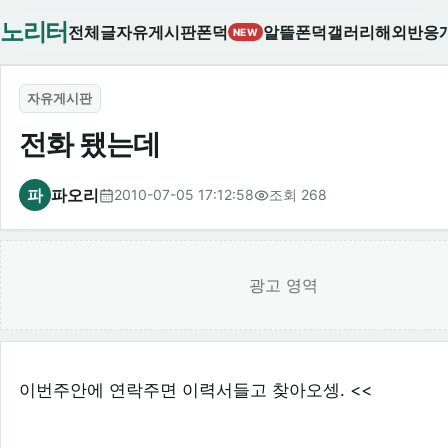
노리터
전체글
자유게시판
폰덕
알뜰폰덕
갤러리
해외반응
NEW
자유게시판
전화 됐는데
파
파오리
2010-07-05 17:12:58
조회 268
광고 영역
이번주안에 연락주면 이력서들고 찾아오셍. <<