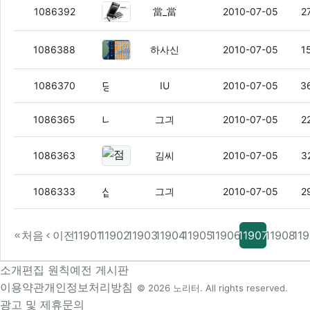
폴더본좌
(8)
1086392
當_當
2010-07-05
2
비 안오냐?
1086388
하사신
2010-07-05
1
당당 쟤 왜 저럼?ㅋㅋㅋ
(2)
1086370
IU
2010-07-05
3
니들아..질덕 가서 당_당 아저씨 혼자 노는거 봐봐라.....
1086365
그긔
2010-07-05
2
점심 먹은 기억이 안난다
(2)
1086363
김씨
2010-07-05
3
십덕에 글쌀때
(3)
1086333
그긔
2010-07-05
2
처음
이전
11901
11902
11903
11904
11905
11906
11907
11908
11
소개
편집 원칙
예전 게시판
이용약관
개인정보처리방침
© 2026 노리터. All rights reserved.
광고 및 제휴문의