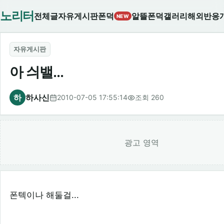
노리터
전체글
자유게시판
폰덕
알뜰폰덕
갤러리
해외반응
NEW
자유게시판
아 싀밸...
하
하사신
2010-07-05 17:55:14
조회 260
광고 영역
폰텍이나 해둘걸...