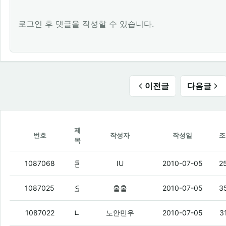
로그인 후 댓글을 작성할 수 있습니다.
이전글
다음글
제
번호
작성자
작성일
조
목
돈벌아
(4)
1087068
IU
2010-07-05
2
오늘 파괴된 사나이 봄.
(8)
1087025
홀홀
2010-07-05
3
니들 내가 좆고딩으로 보이냐?
(5)
1087022
노안민우
2010-07-05
3