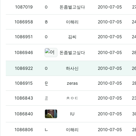
야시발 저정도면 겁나게 예쁘지
(4)
1087019
돈좀벌고싶다
2010-07-05
2
허사싱은 뭐합니까
(4)
1086958
이해리
2010-07-05
2
야 인간적으로
(4)
1086951
김씨
2010-07-05
2
어휴 자기소개서랑 이력서 쓰느냐
1086946
돈좀벌고싶다
2010-07-05
2
아 싀밸...
(4)
1086922
하사신
2010-07-05
2
민우그,ㄴ데 좆고맞냐
(4)
1086915
zeras
2010-07-05
2
크트롤리팝살래?
(6)
1086843
ㅊㅇㄷ
2010-07-05
2
짐승 동 / 김씨 / 쭈
(9)
1086840
IU
2010-07-05
3
나 요번달내로 f110 풀리는데 살 사람 있나염?
1086806
이해리
2010-07-05
2