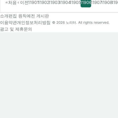
처음
이전
11901
11902
11903
11904
11905
11906
11907
11908
11
소개
편집 원칙
예전 게시판
이용약관
개인정보처리방침
© 2026 노리터. All rights reserved.
광고 및 제휴문의