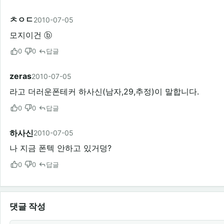
ㅊㅇㄷ
2010-07-05
모지이건 ⓑ
0
0
답글
zeras
2010-07-05
라고 더러운폰테커 하사신(남자,29,추정)이 말합니다.
0
0
답글
하사신
2010-07-05
나 지금 폰텍 안하고 있거덩?
0
0
답글
댓글 작성