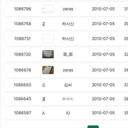
김씨나이 추측하기.jpg
(5)
1086796
zeras
2010-07-05
3
김씨 레알 30넘음?
(2)
1086758
하사신
2010-07-05
2
kt 공기계 있는사람 하나만 달라
(8)
1086731
하사신
2010-07-05
2
니들이 굳이 디자인에 대해 논하고
1086720
當_當
2010-07-05
3
폴더폰은 이게짱이지
(3)
1086676
zeras
2010-07-05
3
오늘 저녁은
(6)
1086650
김씨
2010-07-05
3
좆같은 지하철
(4)
1086643
ㅊㅇㄷ
2010-07-05
3
사이도
(8)
1086587
IU
2010-07-05
2