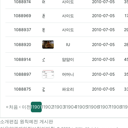
에이 헬스나 가야지~
(2)
1088974
사이도
2010-07-05
3
폰테크 그게 뭔가요..?
1088969
사이도
2010-07-05
1
왠지 카페폰 거부 당한듯..
(7)
1088937
사이도
2010-07-05
2
폰텍으로 1천만원 이상 번 새끼들 
1088920
IU
2010-07-05
2
쇼폰케어 분실10만설vs 핸드폰 불량10만설..
1088914
얌얌이
2010-07-05
4
재미난 떡밥 없냐??
(1)
1088897
어머니
2010-07-05
3
갑작스런 궁금증인데
(6)
1088875
파오리
2010-07-05
3
처음
이전
11901
11902
11903
11904
11905
11906
11907
11908
11
소개
편집 원칙
예전 게시판