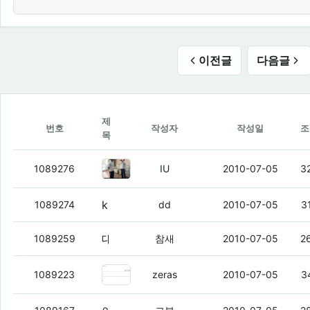
이전글
다음글
제
번호
작성자
작성일
조
목
그븅 자극하지말자
(3)
1089276
IU
2010-07-05
3
ktf에서 ktf핸드폰 신규가입으로 구매햇는데
1089274
dd
2010-07-05
3
대장...
(2)
1089259
참새
2010-07-05
2
지금우리대장꼬라지는
(3)
1089223
zeras
2010-07-05
3