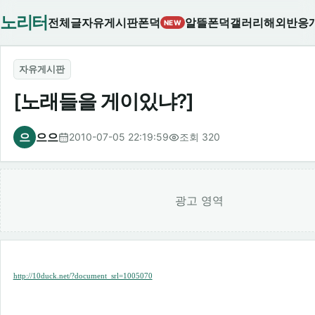
노리터
전체글
자유게시판
폰덕
알뜰폰덕
갤러리
해외반응
NEW
자유게시판
[노래들을 게이있냐?]
으
으으
2010-07-05 22:19:59
조회 320
광고 영역
http://10duck.net/?document_srl=1005070