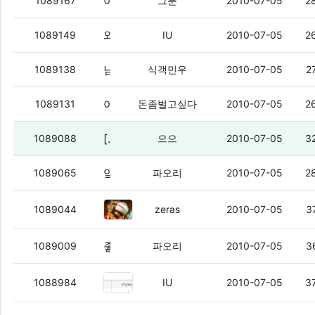
아 별것도 아닌데 괜히 짜증나네 업사이드건 옯사이드건 씨발년들
1089167
그분
2010-07-05
2
와 쩐다 가개통 8개 파는 놈 있네
(3)
1089149
IU
2010-07-05
2
님들아 클나뜸 십덕에 글이 안올라옴
(4)
1089138
식객민우
2010-07-05
2
어? 진짜 뽐뿌
(2)
1089131
돈좀벌고싶다
2010-07-05
2
[노래들을 게이있냐?]
(6)
1089088
으으
2010-07-05
3
앜ㅋㅋㅋㅋㅋㅋㅋ
(4)
1089065
파오리
2010-07-05
2
불고기버거 세트먹고옴ㅋ
(4)
1089044
zeras
2010-07-05
3
좋은 번호는 갖고싶은데
(3)
1089009
파오리
2010-07-05
3
회선 다이어트는 실패
(7)
1088984
IU
2010-07-05
3