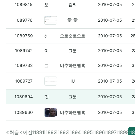
오늘 분위기 왜 이럼
(4)
1089815
김씨
2010-07-05
2
그분 갔지?
(5)
1089776
當_當
2010-07-05
2
신민아가 진짜 ㅅㅍㅅ 연예인이냐?? 시발 실망이야
1089759
오로오로오로
2010-07-05
2
아 씨발 나도 현금 19발 이딴거 타고 싶은데
1089742
그분
2010-07-05
2
그분님 이제 또까ㅃ떡밥을 뿌려주실 타이밍입니다.
1089732
비추하면앰흑
2010-07-05
3
그런 기능 추가 못 하냐?
(2)
1089727
IU
2010-07-05
2
맞춤법 관련 가장 좆같았던게
(8)
1089694
그분
2010-07-05
2
참새 씨발님은 비추를 하도 많이 
1089660
비추하면앰흑
2010-07-05
3
처음
이전
11891
11892
11893
11894
11895
11896
11897
11898
11