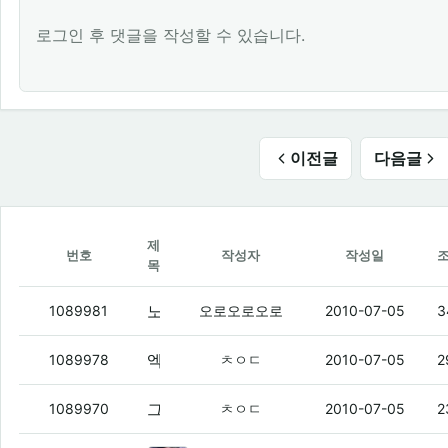
로그인 후 댓글을 작성할 수 있습니다.
이전글
다음글
제
번호
작성자
작성일
목
노래좀 보내줄사람 킹스턴루디스카 라는 가수 노래임
1089981
오로오로오로
2010-07-05
3
엑페 쿼티로 길을걸으며 십덕하는맛은
(4
1089978
ㅊㅇㄷ
2010-07-05
2
그리고 루팡아
(1)
1089970
ㅊㅇㄷ
2010-07-05
2