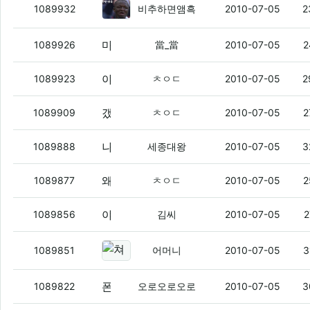
오늘의 MOM
(1)
1089932
비추하면앰흑
2010-07-05
2
마침 좋은 기회고 하니 한마디 한다
(7)
1089926
當_當
2010-07-05
2
야이씨발 겨우 쌌더니
(1)
1089923
ㅊㅇㄷ
2010-07-05
2
갰발 드디어싸지네 씨발
(3)
1089909
ㅊㅇㄷ
2010-07-05
2
나랏말싸미
(3)
1089888
세종대왕
2010-07-05
3
왜안싸져 씨발
(2)
1089877
ㅊㅇㄷ
2010-07-05
2
야이 십덕에서 왠 우리말 겨루기냐
(4)
1089856
김씨
2010-07-05
2
쳐 자라 .
(2)
1089851
어머니
2010-07-05
3
폰텍 뭐 좋은거 올라왔었냐 19발은 뭐야 시바 아 나도
1089822
오로오로오로
2010-07-05
3