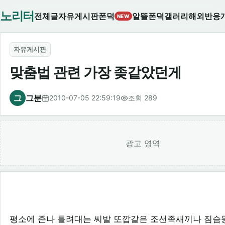
노리터
전체글
자유게시판
폰덕
알뜰폰덕
갤러리
해외반응
NEW
자유게시판
맞춤법 관련 가장 좆같았던게
그
그분
2010-07-05 22:59:19
조회 289
광고 영역
평소에 존나 틀려대는 씨발 또깝같은 조선족새끼나 짐슴