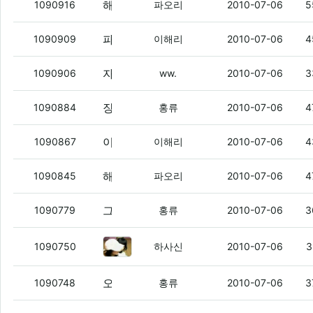
해리는 내가 보니까
(12)
1090916
파오리
2010-07-06
5
파오리 저거 지를거가?
(1)
1090909
이해리
2010-07-06
4
자자
(3)
1090906
ww.
2010-07-06
3
장수돌침대가 뭐예요?
(4)
1090884
홍류
2010-07-06
4
이젠 홈쇼핑에서 보험설계사 모집도 하네 ㄷㄷㄷ
1090867
이해리
2010-07-06
4
해리야
(4)
1090845
파오리
2010-07-06
4
그곳에 별10개주는 캔디 나왔네요...
(6)
1090779
홍류
2010-07-06
3
핫도그 먹었다
(8)
1090750
하사신
2010-07-06
3
오리넷도 맞춤법 지켜야 되는 거였나요?;
1090748
홍류
2010-07-06
3