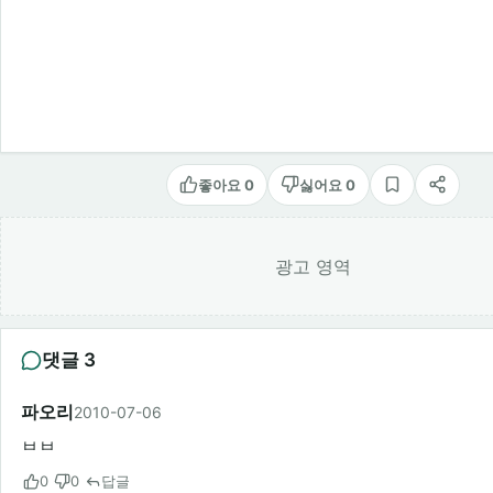
좋아요 0
싫어요 0
스크랩
공유
광고 영역
댓글 3
파오리
2010-07-06
ㅂㅂ
0
0
답글