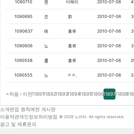
젠하이져 MX260 이어폰 1만 5천원에 사면 적당한 가격인가요?
1090710
이해리
2010-07-06
4
조증 DJ님
(4)
1090695
핡
2010-07-06
3
예선에서 떨어졌어요;
(4)
1090637
홍류
2010-07-06
3
노래자랑 망했어요;
(11)
1090606
홍류
2010-07-06
3
홍류 있어요~
(6)
1090558
홍류
2010-07-06
2
노래듣는 덕후들아
(3)
1090555
ㅈㅈ.
2010-07-06
3
처음
이전
11891
11892
11893
11894
11895
11896
11897
11898
11
소개
편집 원칙
예전 게시판
이용약관
개인정보처리방침
© 2026 노리터. All rights reserved.
광고 및 제휴문의