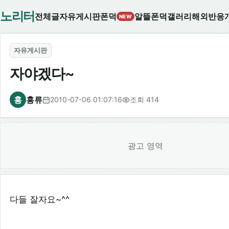
노리터
전체글
자유게시판
폰덕
알뜰폰덕
갤러리
해외반응
NEW
자유게시판
자야겠다~
홍
홍류
2010-07-06 01:07:16
조회 414
광고 영역
다들 잘자요~^^