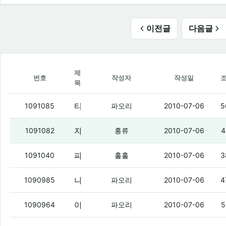
이전글
다음글
제
번호
작성자
작성일
목
티비에서 미안하다사랑한다 하고잇음 1회
1091085
파오리
2010-07-06
5
자야겠다~
(3)
1091082
홍류
2010-07-06
4
파오리도 잉여킹인 듯.
(4)
1091040
홀홀
2010-07-06
3
나 집에 왔더니
(5)
1090985
파오리
2010-07-06
4
아무리 50개라도
(2)
1090964
파오리
2010-07-06
5