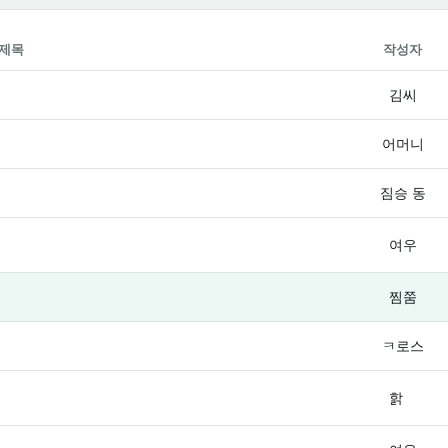
제목
작성자
김씨
어머니
짐승 동
여우
찜쭘
ㅋ로스
핡