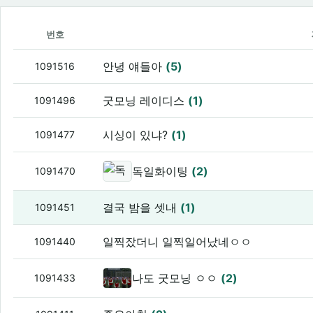
번호
안녕 얘들아
(5)
1091516
굿모닝 레이디스
(1)
1091496
시싱이 있냐?
(1)
1091477
독일화이팅
(2)
1091470
결국 밤을 셋내
(1)
1091451
일찍잤더니 일찍일어났네ㅇㅇ
1091440
나도 굿모닝 ㅇㅇ
(2)
1091433