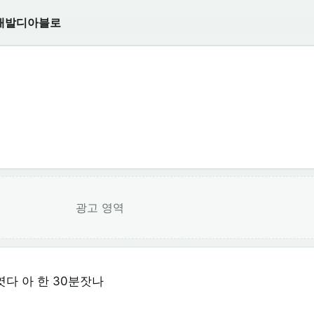
개발
디아블로
광고 영역
다 아 한 30분잣나