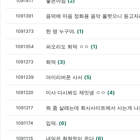
좋은아침
(2)
1091411
음덕에 마음 정화용 음악 올렷으니 듣고
1091391
한 명 누구야.
(1)
1091373
파오리도 퇴덕 ㅇㅇ
(1)
1091354
퇴덕
(3)
1091273
아이리버폰 사서
(5)
1091239
미사 다시봐도 재밋넹 ㅇㅇ
(4)
1091220
뭐 좀 살래는데 회사사이트에서 사는게 
1091217
입덕.
(6)
1091174
내일은 촤컬릿이 온다
(6)
1091115