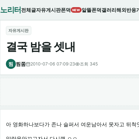
노리터
전체글
자유게시판
폰덕
알뜰폰덕
갤러리
해외반응
NEW
자유게시판
결국 밤을 셋내
찜
찜쭘
2010-07-06 07:09:23
조회 345
아 영화하나보다가 존나 슬퍼서 여운남아서 못자고 뒤척엿
알람을안끄고자서 다시깸.ㅇㅇ