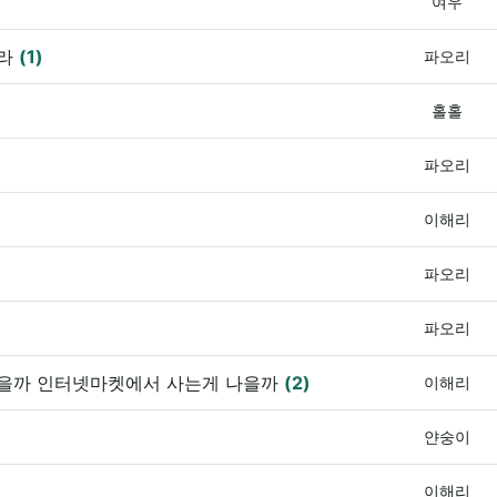
여우
자라
(1)
파오리
홀홀
파오리
이해리
파오리
파오리
나을까 인터넷마켓에서 사는게 나을까
(2)
이해리
얀숭이
이해리