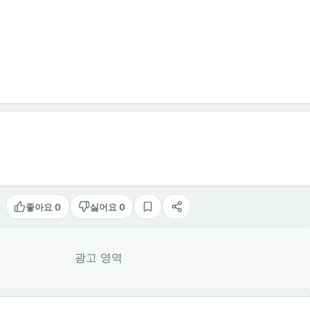
좋아요 0
싫어요 0
스크랩
공유
광고 영역