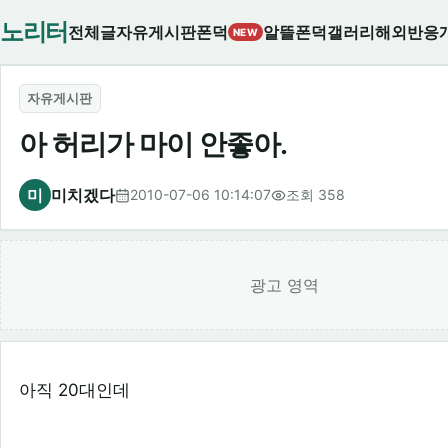
노리터
전체글
자유게시판
폰덕
알뜰폰덕
갤러리
해외반응
NEW
자유게시판
아 허리가 마이 안좋아.
미
미치겠다
2010-07-06 10:14:07
조회 358
광고 영역
아직 20대인데