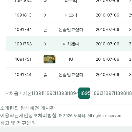
너무 일찍 일어낫군
1091834
파오리
2010-07-06
2
어훙 시밤 ㅇㅇ
1091813
파오리
2010-07-06
2
난 오늘 학교갈꺼야
(5)
1091794
돈좀벌고싶다
2010-07-06
3
아 허리가 마이 안좋아.
(1)
1091763
미치겠다
2010-07-06
3
오늘 할 일은 많은데
(1)
1091751
IU
2010-07-06
3
김씨
(2)
1091744
돈좀벌고싶다
2010-07-06
3
처음
이전
11891
11892
11893
11894
11895
11896
11897
11898
11
소개
편집 원칙
예전 게시판
이용약관
개인정보처리방침
© 2026 노리터. All rights reserved.
광고 및 제휴문의