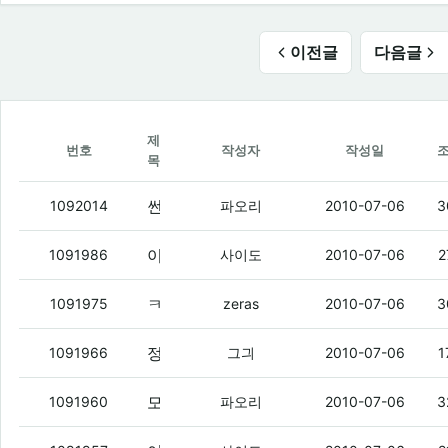
이전글
다음글
제
번호
작성자
작성일
목
썬크림 도착했다 ㅇㅇ
(2)
1092014
파오리
2010-07-06
3
이불 다 빨았음..
(4)
1091986
사이도
2010-07-06
2
ㅋㅋㅋㅋㅋㅋㅋㅋㅋㅋㅋㅋ씨발ㅋㅋㅋㅋㅋㅋㅋ
1091975
zeras
2010-07-06
3
정주행후 입덕
1091966
그긔
2010-07-06
1
모토로이 7에 탄사람 잇네
(2)
1091960
파오리
2010-07-06
3