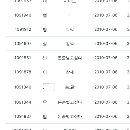
여우님은 요즘 새벽형인가..
1091957
사이도
2010-07-06
2
빨리빨리 일어나라 굼벵이같은새끼드라
(
1091946
ㅂ
2010-07-06
3
병신력 너무 폭발했나
(2)
1091912
김씨
2010-07-06
3
실은 어제 꿈이 더 대박
(1)
1091907
김씨
2010-07-06
3
난 아레나 오늘은 전화 오겠찌?
(3)
1091881
돈좀벌고싶다
2010-07-06
3
어제부터 잼밴드 다시 신규로 12/2로 풀리던데
1091878
참새
2010-07-06
3
여기가 그 유명한 오리넷인가요?
(3
1091846
當_當
2010-07-06
3
우왕왕 좋은 소식이당
(4)
1091844
돈좀벌고싶다
2010-07-06
3
밤사이에 좋은거 떴었네
(2)
1091837
돈좀벌고싶다
2010-07-06
3