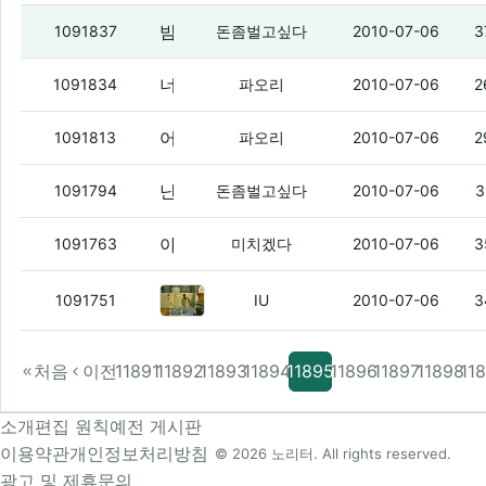
밤사이에 좋은거 떴었네
(2)
1091837
돈좀벌고싶다
2010-07-06
3
너무 일찍 일어낫군
1091834
파오리
2010-07-06
2
어훙 시밤 ㅇㅇ
1091813
파오리
2010-07-06
2
난 오늘 학교갈꺼야
(5)
1091794
돈좀벌고싶다
2010-07-06
3
아 허리가 마이 안좋아.
(1)
1091763
미치겠다
2010-07-06
3
오늘 할 일은 많은데
(1)
1091751
IU
2010-07-06
3
처음
이전
11891
11892
11893
11894
11895
11896
11897
11898
11
소개
편집 원칙
예전 게시판
이용약관
개인정보처리방침
© 2026 노리터. All rights reserved.
광고 및 제휴문의