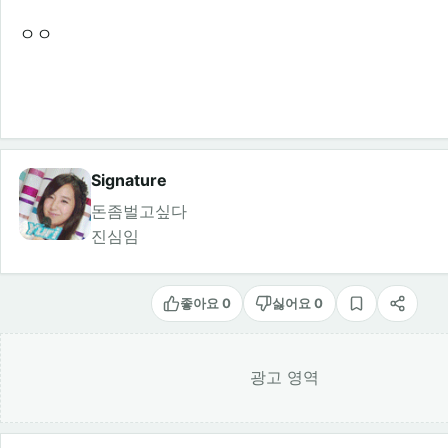
ㅇㅇ
Signature
돈좀벌고싶다
진심임
좋아요 0
싫어요 0
스크랩
공유
광고 영역