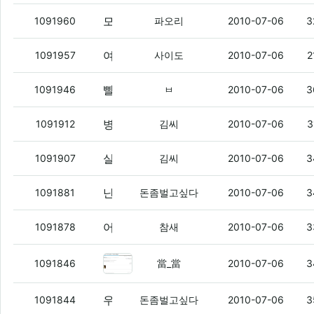
모토로이 7에 탄사람 잇네
(2)
1091960
파오리
2010-07-06
3
여우님은 요즘 새벽형인가..
1091957
사이도
2010-07-06
2
빨리빨리 일어나라 굼벵이같은새끼드라
(
1091946
ㅂ
2010-07-06
3
병신력 너무 폭발했나
(2)
1091912
김씨
2010-07-06
3
실은 어제 꿈이 더 대박
(1)
1091907
김씨
2010-07-06
3
난 아레나 오늘은 전화 오겠찌?
(3)
1091881
돈좀벌고싶다
2010-07-06
3
어제부터 잼밴드 다시 신규로 12/2로 풀리던데
1091878
참새
2010-07-06
3
여기가 그 유명한 오리넷인가요?
(3
1091846
當_當
2010-07-06
3
우왕왕 좋은 소식이당
(4)
1091844
돈좀벌고싶다
2010-07-06
3