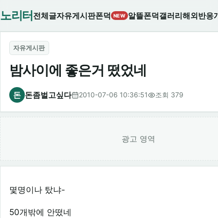
노리터
전체글
자유게시판
폰덕
알뜰폰덕
갤러리
해외반응
NEW
자유게시판
밤사이에 좋은거 떴었네
돈
돈좀벌고싶다
2010-07-06 10:36:51
조회 379
광고 영역
몇명이나 탔냐-
50개밖에 안떴네