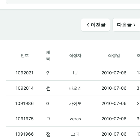
이전글
다음글
제
번호
작성자
작성일
목
인터넷 as불러서
1092021
IU
2010-07-06
1
썬크림 도착했다 ㅇㅇ
(2)
1092014
파오리
2010-07-06
3
이불 다 빨았음..
(4)
1091986
사이도
2010-07-06
2
ㅋㅋㅋㅋㅋㅋㅋㅋㅋㅋㅋㅋ씨발ㅋㅋㅋㅋㅋㅋㅋ
1091975
zeras
2010-07-06
3
정주행후 입덕
1091966
그긔
2010-07-06
1