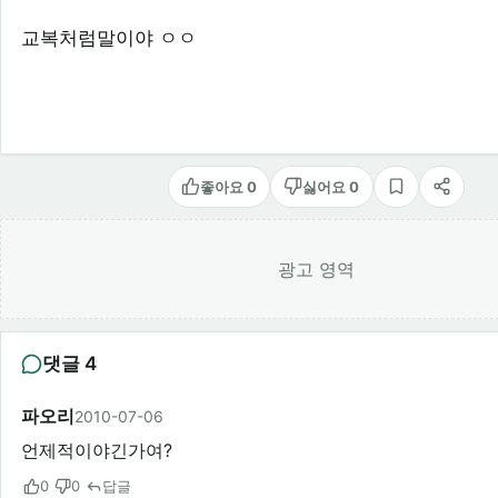
교복처럼말이야 ㅇㅇ
좋아요 0
싫어요 0
스크랩
공유
광고 영역
댓글 4
파오리
2010-07-06
언제적이야긴가여?
0
0
답글