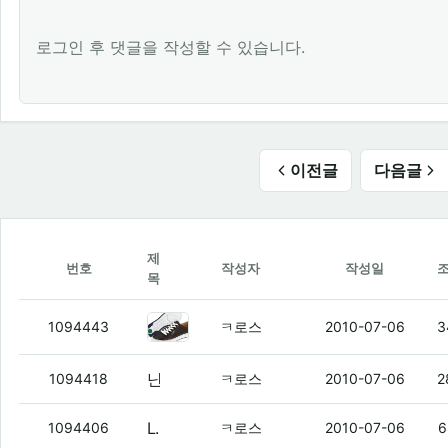
로그인 후 댓글을 작성할 수 있습니다.
이전글
다음글
제
번호
작성자
작성일
목
난 태어나서 첨사본 단화가 작년에 
1094443
ㅋ로스
2010-07-06
3
난 남들 다 사는 액신을 사고싶었지만
(1)
1094418
ㅋ로스
2010-07-06
2
LVMH야 너 94년도 쯤에 나왓던 아디다스 액신아냐?
1094406
ㅋ로스
2010-07-06
6