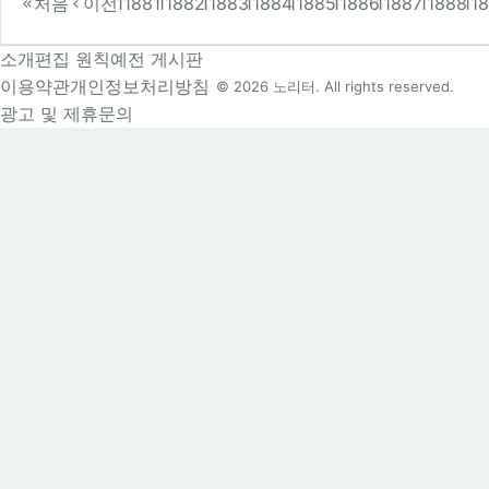
처음
이전
11881
11882
11883
11884
11885
11886
11887
11888
11
소개
편집 원칙
예전 게시판
이용약관
개인정보처리방침
© 2026 노리터. All rights reserved.
광고 및 제휴문의