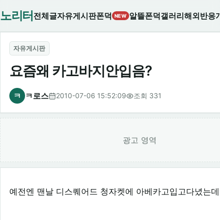
노리터
전체글
자유게시판
폰덕
알뜰폰덕
갤러리
해외반응
NEW
자유게시판
요즘왜 카고바지안입음?
ㅋ
ㅋ로스
2010-07-06 15:52:09
조회 331
광고 영역
예전엔 맨날 디스퀘어드 청자켓에 아베카고입고다녔는데