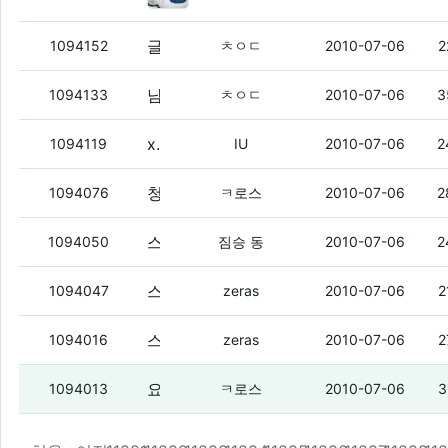
글싸기도 제한 걸자
(7)
1094152
ㅊㅇㄷ
2010-07-06
2
남자 사람키의 마지노선
(5)
1094133
ㅊㅇㄷ
2010-07-06
3
x6 12/5 가면 유면 떴네 ㅇㅇ
(5)
1094119
IU
2010-07-06
2
청자켓에 밑에 뭘입어야하냐?
(3)
1094076
ㅋ로스
2010-07-06
2
스키니도 좀 잘 빠진애들이 입어야 이쁘지
1094050
짐승 동
2010-07-06
2
스키니존나엿같음
(1)
1094047
zeras
2010-07-06
2
스키니같은거 왜입어?
(2)
1094016
zeras
2010-07-06
2
요즘왜 카고바지안입음?
(4)
1094013
ㅋ로스
2010-07-06
3