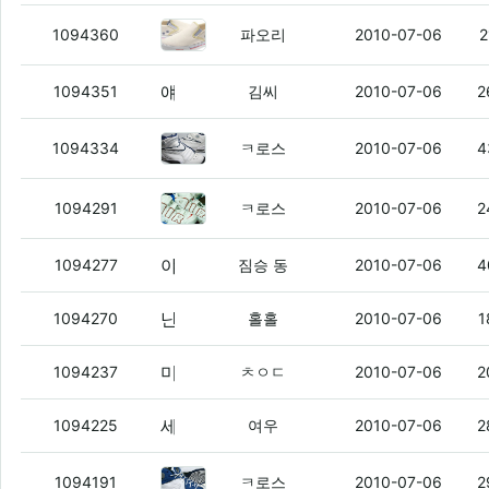
귀염돋는 내 신발 ㅇㅇ
(4)
1094360
파오리
2010-07-06
2
얘들아 나 가가인가 그 라이브채팅 막혀서 못들어가는데
1094351
김씨
2010-07-06
2
최창민이 신고나와서 그담날 내돈보
1094334
ㅋ로스
2010-07-06
4
산 신발중 젤 돈아까운신발
(3)
1094291
ㅋ로스
2010-07-06
2
야이 ㅅㅂ 진짜 .... 왜 이러지?!
(2)
1094277
짐승 동
2010-07-06
4
난 신발 잘 모름.
1094270
홀홀
2010-07-06
1
미안하다
(1)
1094237
ㅊㅇㄷ
2010-07-06
2
세수하고 자야지
(2)
1094225
여우
2010-07-06
2
내가 산 신발중에 젤 잘신었던 신발
1094191
ㅋ로스
2010-07-06
2