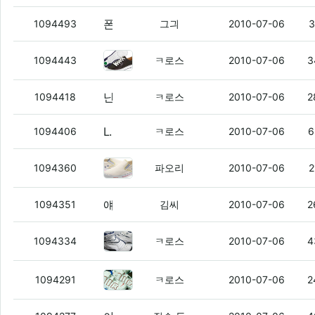
폰텍하는 십덕후들은
(3)
1094493
그긔
2010-07-06
3
난 태어나서 첨사본 단화가 작년에 
1094443
ㅋ로스
2010-07-06
3
난 남들 다 사는 액신을 사고싶었지만
(1)
1094418
ㅋ로스
2010-07-06
2
LVMH야 너 94년도 쯤에 나왓던 아디다스 액신아냐?
1094406
ㅋ로스
2010-07-06
6
귀염돋는 내 신발 ㅇㅇ
(4)
1094360
파오리
2010-07-06
2
얘들아 나 가가인가 그 라이브채팅 막혀서 못들어가는데
1094351
김씨
2010-07-06
2
최창민이 신고나와서 그담날 내돈보
1094334
ㅋ로스
2010-07-06
4
산 신발중 젤 돈아까운신발
(3)
1094291
ㅋ로스
2010-07-06
2