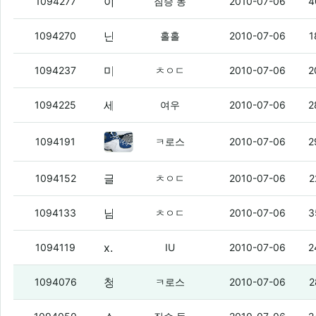
야이 ㅅㅂ 진짜 .... 왜 이러지?!
(2)
1094277
짐승 동
2010-07-06
4
난 신발 잘 모름.
1094270
홀홀
2010-07-06
1
미안하다
(1)
1094237
ㅊㅇㄷ
2010-07-06
2
세수하고 자야지
(2)
1094225
여우
2010-07-06
2
내가 산 신발중에 젤 잘신었던 신발
1094191
ㅋ로스
2010-07-06
2
글싸기도 제한 걸자
(7)
1094152
ㅊㅇㄷ
2010-07-06
2
남자 사람키의 마지노선
(5)
1094133
ㅊㅇㄷ
2010-07-06
3
x6 12/5 가면 유면 떴네 ㅇㅇ
(5)
1094119
IU
2010-07-06
2
청자켓에 밑에 뭘입어야하냐?
(3)
1094076
ㅋ로스
2010-07-06
2