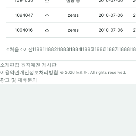
스키니도 좀 잘 빠진애들이 입어야 이쁘지
1094050
짐승 동
2010-07-06
2
스키니존나엿같음
(1)
1094047
zeras
2010-07-06
2
스키니같은거 왜입어?
(2)
1094016
zeras
2010-07-06
2
처음
이전
11881
11882
11883
11884
11885
11886
11887
11888
11
소개
편집 원칙
예전 게시판
이용약관
개인정보처리방침
© 2026 노리터. All rights reserved.
광고 및 제휴문의