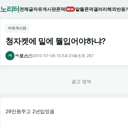
노리터
전체글
자유게시판
폰덕
알뜰폰덕
갤러리
해외반응
NEW
자유게시판
청자켓에 밑에 뭘입어야하냐?
ㅋ
ㅋ로스
2010-07-06 15:54:31
조회 287
광고 영역
29만원주고 2년입었음