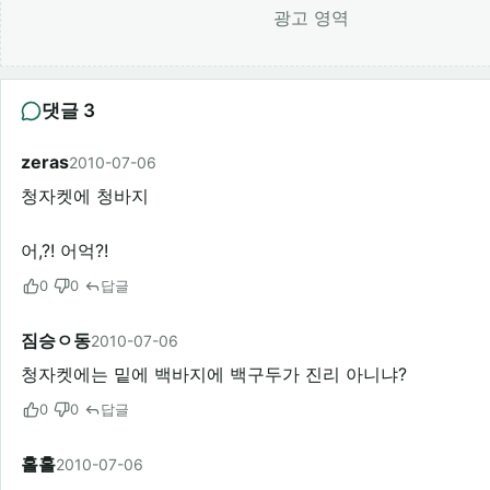
광고 영역
댓글 3
zeras
2010-07-06
청자켓에 청바지
어,?! 어억?!
0
0
답글
짐승ㅇ동
2010-07-06
청자켓에는 밑에 백바지에 백구두가 진리 아니냐?
0
0
답글
홀홀
2010-07-06