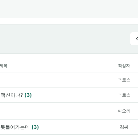
제목
작성자
ㅋ로스
스 액신아냐?
(3)
ㅋ로스
파오리
서 못들어가는데
(3)
김씨