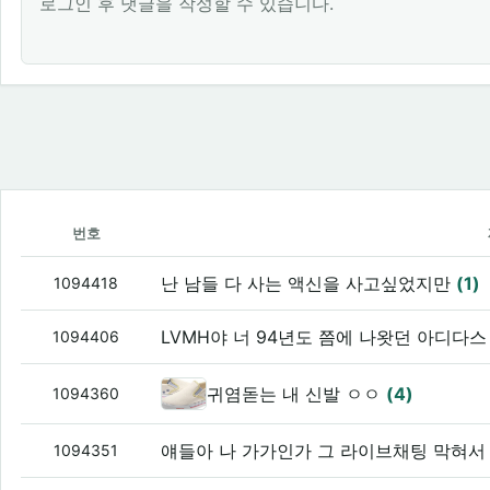
로그인 후 댓글을 작성할 수 있습니다.
번호
난 남들 다 사는 액신을 사고싶었지만
(1)
1094418
LVMH야 너 94년도 쯤에 나왓던 아디다
1094406
귀염돋는 내 신발 ㅇㅇ
(4)
1094360
얘들아 나 가가인가 그 라이브채팅 막혀
1094351