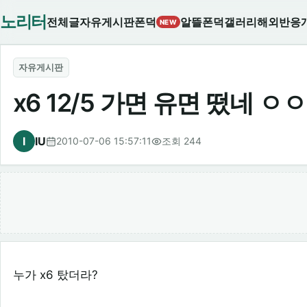
노리터
전체글
자유게시판
폰덕
알뜰폰덕
갤러리
해외반응
NEW
자유게시판
x6 12/5 가면 유면 떴네 ㅇㅇ
I
IU
2010-07-06 15:57:11
조회 244
누가 x6 탔더라?