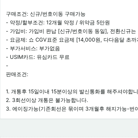
구매조건: 신규/번호이동 구매가능
- 약정/할부조건: 12개월 약정 / 위약금 5만원
- 가입비: 가입비 완납 [신규/번호이동 동일], 전환신규는
- 요금제: 쇼 CGV표준 요금제 [14,000원, 다다음달 초까
- 부가서비스: 부가없음
- USIM카드: 유심카드 무료
-
판매조건:
1. 개통후 15일이내 15분이상의 발신통화를 해주셔야합니
2. 3회선이상 개통은 불가능합니다.
3. 에이징가능(기존회선은 묶이며 3개월후 해지가능-번