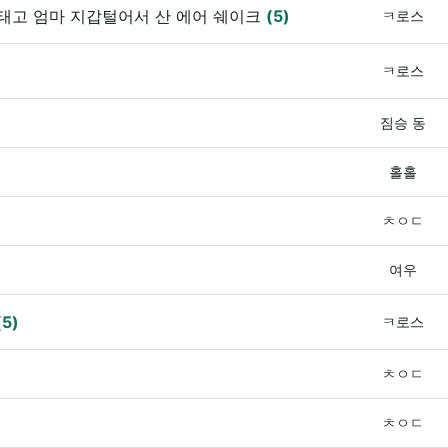
태고 엄마 지갑털어서 산 에어 쉐이크
(5)
ㅋ로스
ㅋ로스
짐승 동
홀홀
ㅊㅇㄷ
여우
(5)
ㅋ로스
ㅊㅇㄷ
ㅊㅇㄷ