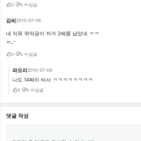
0
0
답글
김씨
2010-07-06
내 익뮤 위약금이 저거 2배쯤 남았네 ㅋㅋ
ㅠ_-
0
0
답글
파오리
2010-07-06
나도 14짜리 타서 ㅋㅋㅋㅋㅋㅋㅋㅋ
0
0
답글
댓글 작성