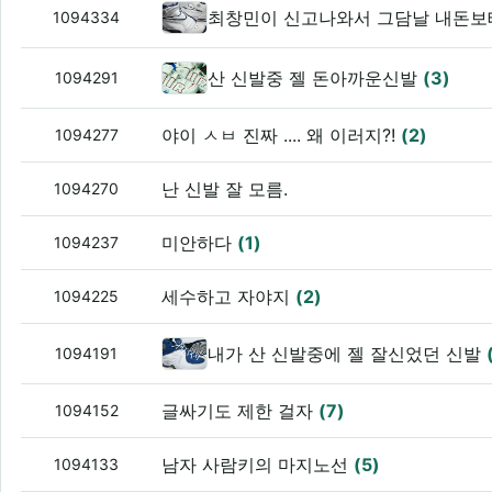
최창민이 신고나와서 그담날 내돈보
1094334
산 신발중 젤 돈아까운신발
(3)
1094291
야이 ㅅㅂ 진짜 .... 왜 이러지?!
(2)
1094277
난 신발 잘 모름.
1094270
미안하다
(1)
1094237
세수하고 자야지
(2)
1094225
내가 산 신발중에 젤 잘신었던 신발
1094191
글싸기도 제한 걸자
(7)
1094152
남자 사람키의 마지노선
(5)
1094133