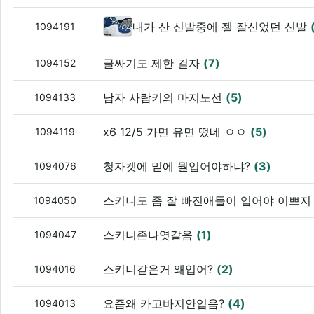
내가 산 신발중에 젤 잘신었던 신발
1094191
글싸기도 제한 걸자
(7)
1094152
남자 사람키의 마지노선
(5)
1094133
x6 12/5 가면 유면 떴네 ㅇㅇ
(5)
1094119
청자켓에 밑에 뭘입어야하냐?
(3)
1094076
스키니도 좀 잘 빠진애들이 입어야 이쁘
1094050
스키니존나엿같음
(1)
1094047
스키니같은거 왜입어?
(2)
1094016
요즘왜 카고바지안입음?
(4)
1094013