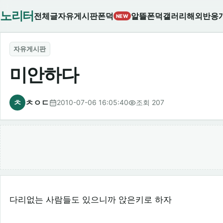
노리터
전체글
자유게시판
폰덕
알뜰폰덕
갤러리
해외반응
NEW
자유게시판
미안하다
ㅊ
ㅊㅇㄷ
2010-07-06 16:05:40
조회 207
다리없는 사람들도 있으니까 앉은키로 하자