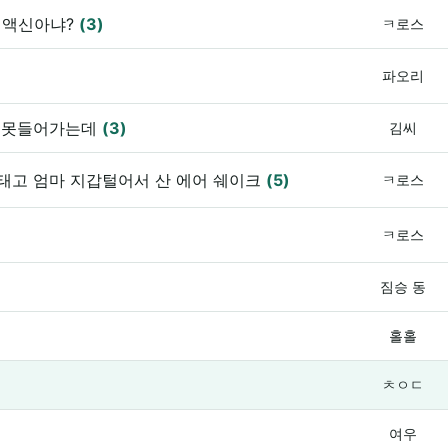
스 액신아냐?
(3)
ㅋ로스
파오리
서 못들어가는데
(3)
김씨
태고 엄마 지갑털어서 산 에어 쉐이크
(5)
ㅋ로스
ㅋ로스
짐승 동
홀홀
ㅊㅇㄷ
여우