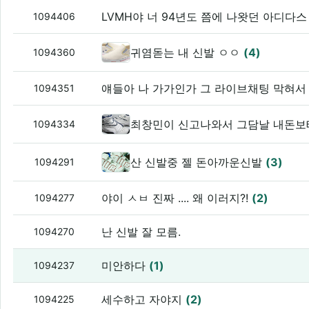
LVMH야 너 94년도 쯤에 나왓던 아디다
1094406
귀염돋는 내 신발 ㅇㅇ
(4)
1094360
얘들아 나 가가인가 그 라이브채팅 막혀
1094351
최창민이 신고나와서 그담날 내돈보
1094334
산 신발중 젤 돈아까운신발
(3)
1094291
야이 ㅅㅂ 진짜 .... 왜 이러지?!
(2)
1094277
난 신발 잘 모름.
1094270
미안하다
(1)
1094237
세수하고 자야지
(2)
1094225