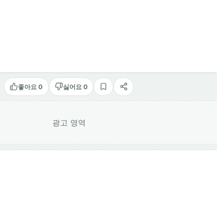
좋아요 0
싫어요 0
스크랩
공유
광고 영역