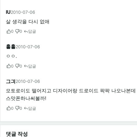
IU
2010-07-06
살 생각을 다시 없애
0
0
답글
홀홀
2010-07-06
ㅇㅇ.
0
0
답글
그긔
2010-07-06
모토로이도 떨어지고 디자이어랑 드로이드 팍팍 나오나본데
스맛폰하나써볼까!
0
0
답글
댓글 작성