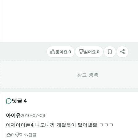
좋아요 0
싫어요 0
스크랩
공유
광고 영역
댓글 4
아이유
2010-07-06
이제아이폰4 나오니까 개털듯이 털어낼껄 ㄱㄱㄱ
0
0
답글