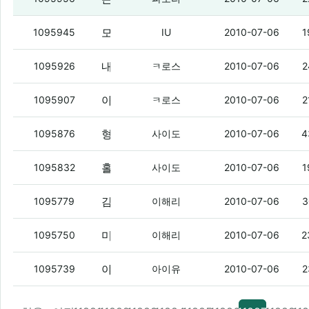
모터돌아 신규 기종 출시했네
(7)
1095945
IU
2010-07-06
1
내 돈 한푼안쓰고 아이팟 써볼래다가 머리만 존내 아픔 ㅇㅇ
1095926
ㅋ로스
2010-07-06
2
아시발 침수 아이팟 예약한새끼 연락두절 ㅇㅇ
1095907
ㅋ로스
2010-07-06
2
형수님 저 흥분데요
(2)
1095876
사이도
2010-07-06
4
홀홀님은 순수청년인가..
(3)
1095832
사이도
2010-07-06
1
감말랭이가 뭐임 무말랭이같은 반찬임여?
1095779
이해리
2010-07-06
3
미니카페는 왜 안 뜬다냐
(2)
1095750
이해리
2010-07-06
2
야나 모토로이 질렀는데
(2)
1095739
아이유
2010-07-06
2