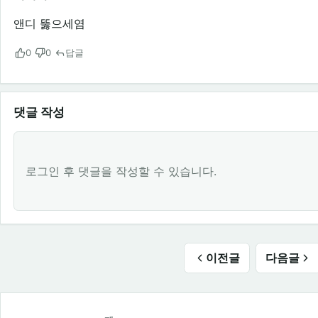
앤디 뚫으세염
0
0
답글
댓글 작성
로그인 후 댓글을 작성할 수 있습니다.
이전글
다음글