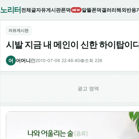
노리터
전체글
자유게시판
폰덕
알뜰폰덕
갤러리
해외반응
NEW
자유게시판
시발 지금 내 메인이 신한 하이탑이다
어
어머니
2010-07-06 22:46:40
조회 226
광고 영역