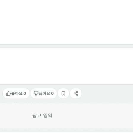
좋아요 0
싫어요 0
스크랩
공유
광고 영역