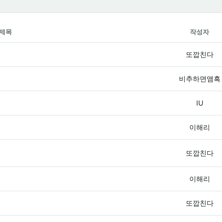
제목
작성자
또깝친다
비추하면앰흑
IU
이해리
또깝친다
이해리
또깝친다