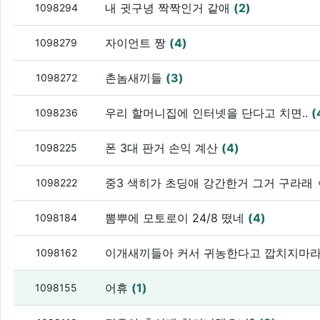
내 귓구녕 짝짝인거 같애
(2)
1098294
자이언트 짱
(4)
1098279
촌놈새끼들
(3)
1098272
우리 할머니집에 인터넷을 단다고 치면..
(
1098236
폰 3대 판거 손익 계산
(4)
1098225
중3 색히가 초딩애 강간한거 그거 구라래
1098222
뽐뿌에 모토로이 24/8 떴네
(4)
1098184
이개새끼들아 커서 귀농한다고 깝치지마
1098162
어휴
(1)
1098155