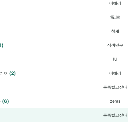
이해리
當_當
참새
4)
식객민우
IU
 ㅇㅇ
(2)
이해리
돈좀벌고싶다
라
(6)
zeras
돈좀벌고싶다