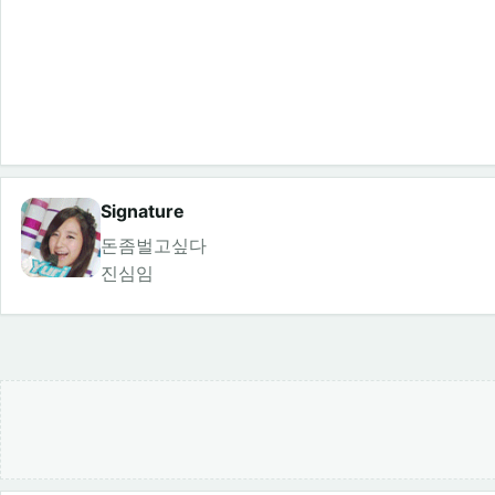
Signature
돈좀벌고싶다
진심임