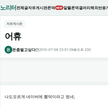
노리터
전체글
자유게시판
폰덕
알뜰폰덕
갤러리
해외반응
NEW
자유게시판
어휴
돈
돈좀벌고싶다
2010-07-06 23:01:29
조회 230
나도모르게 네이버에 뽐덕이라고 썼네;