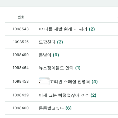
번호
야 니들 제발 원래 닉 써라
(2)
1098543
또깝친다
(2)
1098525
돈벌아
(6)
1098499
뉴스쟁이들도 안돼
(1)
1098464
고려인 스페셜.진영팍
(4)
1098453
어제 그분 빡쳤었잖아 ㅇㅇ
(2)
1098439
돈좀벌고싶다
(6)
1098400