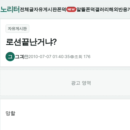
노리터
전체글
자유게시판
폰덕
알뜰폰덕
갤러리
해외반응
NEW
자유게시판
로션끝난거냐?
그
그긔
2010-07-07 01:40:35
조회 176
광고 영역
망할