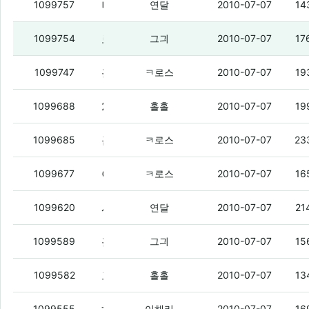
나 시발 잘꺼야
1099757
연달
2010-07-07
14
로션끝난거냐?
(3)
1099754
그긔
2010-07-07
17
홀홀이 너 p3쓴댓나?
(2)
1099747
ㅋ로스
2010-07-07
19
2년은 실사용이 아니야.
(4)
1099688
홀홀
2010-07-07
19
근데 연불 나 왜찾음요>
(2)
1099685
ㅋ로스
2010-07-07
23
아시발 로션 존나 짱나네
(5)
1099677
ㅋ로스
2010-07-07
16
시발 아이유가 왜 두명이야
(6)
1099620
연달
2010-07-07
21
홀홀이
(3)
1099589
그긔
2010-07-07
15
그긔야.
(2)
1099582
홀홀
2010-07-07
13
1099555
이해리
2010-07-07
16