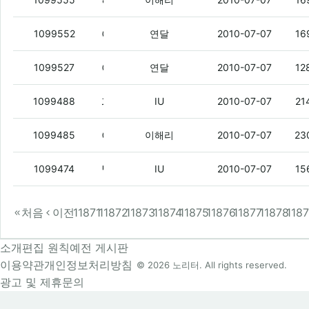
하루만 싸게 파는 사이트 그런데서 모공관련 화장품 싸게 팔길래 살랬는데
야 근데 12/5 도 괜찮지만 24/8도 쓸만한거 아니냐
1099552
연달
2010-07-07
16
아 시발 요새시간이없다
1099527
연달
2010-07-07
12
파오리 봐바
(3)
1099488
IU
2010-07-07
21
이 시간에 달구 시키고 싶지만 돈이 읍당
(
1099485
이해리
2010-07-07
23
달구 안냥?
(2)
1099474
IU
2010-07-07
15
처음
이전
11871
11872
11873
11874
11875
11876
11877
11878
118
소개
편집 원칙
예전 게시판
이용약관
개인정보처리방침
© 2026 노리터. All rights reserved.
광고 및 제휴문의