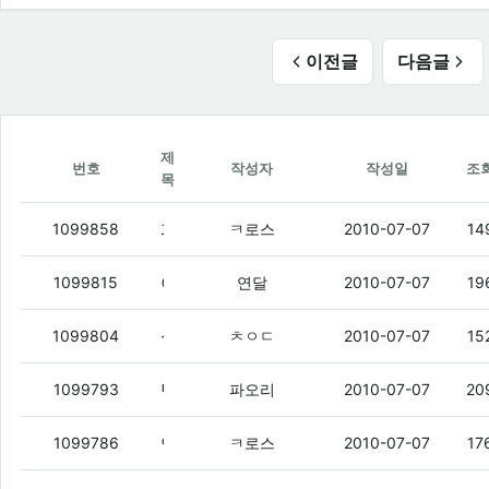
이전글
다음글
제
번호
작성자
작성일
조
목
파오리 너님 봐랑
(2)
1099858
ㅋ로스
2010-07-07
14
이집트 여행갔다가 사온 향수 살래?
(8)
1099815
연달
2010-07-07
19
실사용은 역시 엑페
(2)
1099804
ㅊㅇㄷ
2010-07-07
15
난 여태까지 십덕거리면서
(5)
1099793
파오리
2010-07-07
20
연불아 우리 동댐 향수 짭사러갈래?
(2)
1099786
ㅋ로스
2010-07-07
17