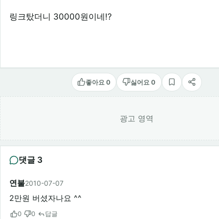
링크탔더니 30000원이네!?
좋아요 0
싫어요 0
스크랩
공유
광고 영역
댓글 3
연불
2010-07-07
2만원 버셨자나요 ^^
0
0
답글