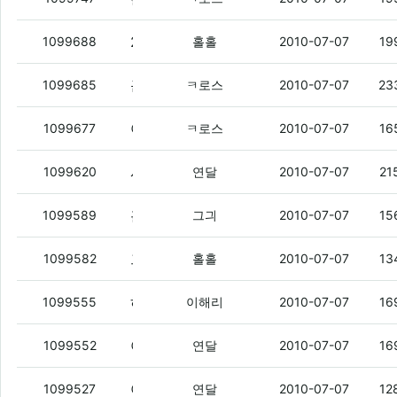
2년은 실사용이 아니야.
(4)
1099688
홀홀
2010-07-07
19
근데 연불 나 왜찾음요>
(2)
1099685
ㅋ로스
2010-07-07
23
아시발 로션 존나 짱나네
(5)
1099677
ㅋ로스
2010-07-07
16
시발 아이유가 왜 두명이야
(6)
1099620
연달
2010-07-07
21
홀홀이
(3)
1099589
그긔
2010-07-07
15
그긔야.
(2)
1099582
홀홀
2010-07-07
13
하루만 싸게 파는 사이트 그런데서 모공관련 화장품 싸게 팔길래 살랬는데
1099555
이해리
2010-07-07
16
야 근데 12/5 도 괜찮지만 24/8도 쓸만한거 아니냐
1099552
연달
2010-07-07
16
아 시발 요새시간이없다
1099527
연달
2010-07-07
12