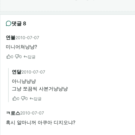
댓글 8
연불
2010-07-07
미니어쳐냥냥?
0
0
답글
연달
2010-07-07
아니냥냥냥
그냥 쪼끔씩 사본거냥냥냥
0
0
답글
ㅋ로스
2010-07-07
혹시 알마니꺼 아쿠아 디지오냐?