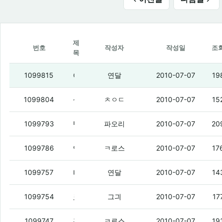
제
번호
작성자
작성일
조
목
이집트 여행갔다가 사온 향수 살래?
(8)
1099815
연달
2010-07-07
19
실사용은 역시 엑페
(2)
1099804
ㅊㅇㄷ
2010-07-07
15
난 여태까지 십덕거리면서
(5)
1099793
파오리
2010-07-07
20
연불아 우리 동댐 향수 짭사러갈래?
(2)
1099786
ㅋ로스
2010-07-07
17
나 시발 잘꺼야
1099757
연달
2010-07-07
14
로션끝난거냐?
(3)
1099754
그긔
2010-07-07
17
홀홀이 너 p3쓴댓나?
(2)
1099747
ㅋ로스
2010-07-07
19