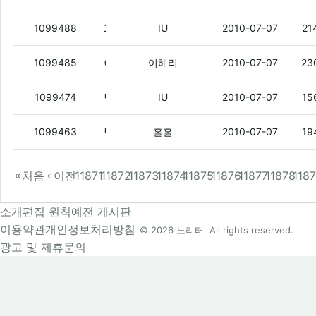
파오리 봐바
(3)
1099488
IU
2010-07-07
21
이 시간에 달구 시키고 싶지만 돈이 읍당
(
1099485
이해리
2010-07-07
23
달구 안냥?
(2)
1099474
IU
2010-07-07
15
달구 문자 하니까 생각난다.
(2)
1099463
홀홀
2010-07-07
19
처음
이전
11871
11872
11873
11874
11875
11876
11877
11878
118
소개
편집 원칙
예전 게시판
이용약관
개인정보처리방침
© 2026 노리터. All rights reserved.
광고 및 제휴문의