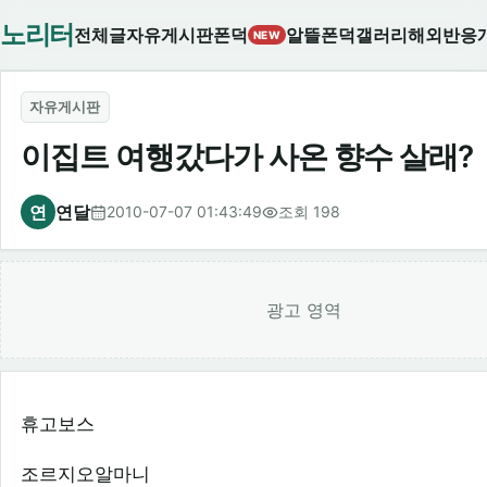
노리터
전체글
자유게시판
폰덕
알뜰폰덕
갤러리
해외반응
NEW
자유게시판
이집트 여행갔다가 사온 향수 살래?
연
연달
2010-07-07 01:43:49
조회 198
광고 영역
휴고보스
조르지오알마니