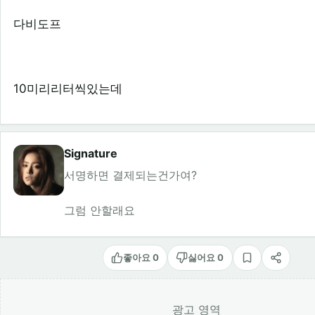
다비도프
10미리리터씩있는데
Signature
서명하면 결제되는건가여?
그럼 안할래요
좋아요 0
싫어요 0
스크랩
공유
광고 영역