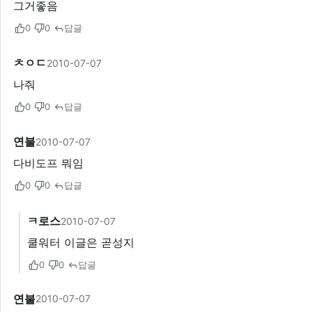
그거좋음
0
0
답글
ㅊㅇㄷ
2010-07-07
나줘
0
0
답글
연불
2010-07-07
다비도프 뭐임
0
0
답글
ㅋ로스
2010-07-07
쿨워터 이글은 곧성지
0
0
답글
연불
2010-07-07