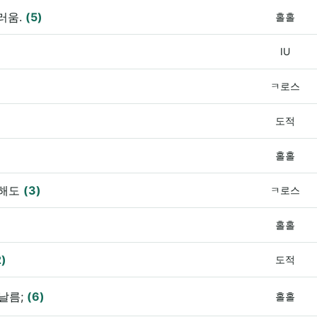
러움.
(5)
홀홀
IU
ㅋ로스
도적
홀홀
니해도
(3)
ㅋ로스
홀홀
2)
도적
 날름;
(6)
홀홀