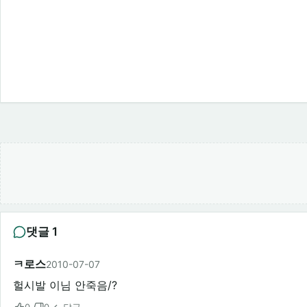
댓글 1
ㅋ로스
2010-07-07
헐시발 이님 안죽음/?