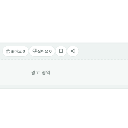
좋아요 0
싫어요 0
스크랩
공유
광고 영역