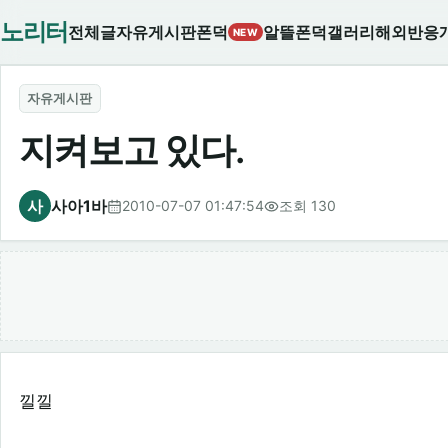
노리터
전체글
자유게시판
폰덕
알뜰폰덕
갤러리
해외반응
NEW
자유게시판
지켜보고 있다.
사
사아1바
2010-07-07 01:47:54
조회 130
낄낄