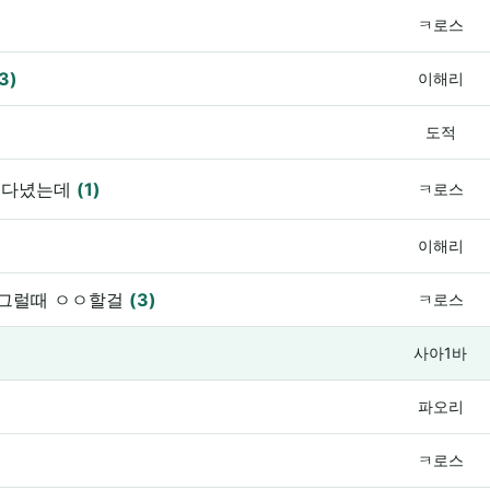
ㅋ로스
3)
이해리
도적
 다녔는데
(1)
ㅋ로스
이해리
 그럴때 ㅇㅇ할걸
(3)
ㅋ로스
사아1바
파오리
ㅋ로스