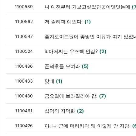
나 예전부터 가보고싶었던곳이잇엇는데
(
1100589
저 슬리퍼 예쁘다.
(1)
1100562
좆지로이드원이 좆망인 이유가 여기 있었
1100547
iu아저씨는 우즈벡 안감?
(2)
1100524
폰덕후들 모여라
(5)
1100486
맞네
(1)
1100483
금요일에 브라질리아 감.
(7)
1100480
십덕의 자덕화
(2)
1100461
야, 나 근데 머리카락 왜 이렇게 안 자람.
(
1100426