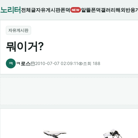
노리터
전체글
자유게시판
폰덕
알뜰폰덕
갤러리
해외반응
NEW
자유게시판
뭐이거?
ㅋ
ㅋ로스
2010-07-07 02:09:11
조회 188