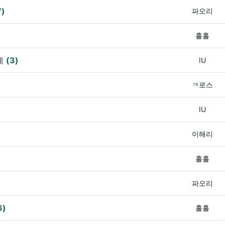
7)
파오리
홀홀
네
(3)
IU
ㅋ로스
IU
이해리
홀홀
파오리
6)
홀홀