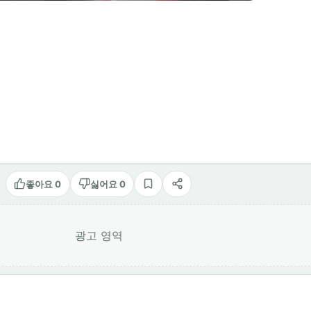
좋아요 0
싫어요 0
스크랩
공유
광고 영역