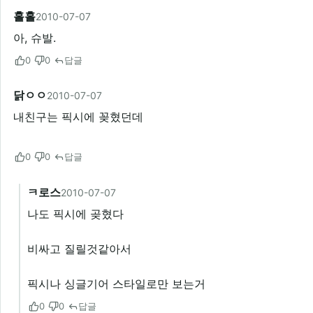
홀홀
2010-07-07
아, 슈발.
0
0
답글
닭ㅇㅇ
2010-07-07
내친구는 픽시에 꽂혔던데
0
0
답글
ㅋ로스
2010-07-07
나도 픽시에 곶혔다
비싸고 질릴것같아서
픽시나 싱글기어 스타일로만 보는거
0
0
답글