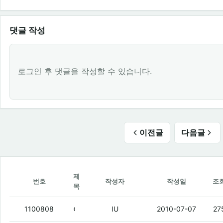
댓글 작성
로그인 후 댓글을 작성할 수 있습니다.
이전글
다음글
제
번호
작성자
작성일
조
목
아이팟 클래식 80기가 요즘 중고시세 얼마임?
1100808
IU
2010-07-07
27