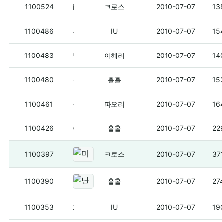
iu아저씨는 우즈벡 안감?
(2)
1100524
ㅋ로스
2010-07-07
13
폰덕후들 모여라
(5)
1100486
IU
2010-07-07
15
맞네
(1)
1100483
이해리
2010-07-07
14
금요일에 브라질리아 감.
(7)
1100480
홀홀
2010-07-07
15
십덕의 자덕화
(2)
1100461
파오리
2010-07-07
16
야, 나 근데 머리카락 왜 이렇게 안 자람.
(
1100426
홀홀
2010-07-07
22
미니벨로추천
(5)
1100397
ㅋ로스
2010-07-07
37
난 역시 형편에 맞게 살아야지.
(3)
1100390
홀홀
2010-07-07
27
자전거는
(1)
1100353
IU
2010-07-07
19