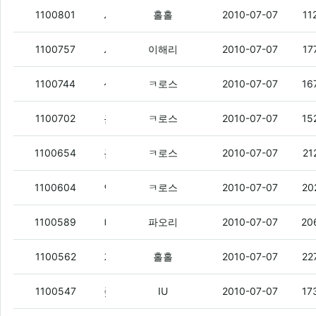
사고싶은 건 많은데.
(1)
1100801
홀홀
2010-07-07
11
시밤 저거 삭제 못하나..
(9)
1100757
이해리
2010-07-07
17
생각해보니 집에 팔게 존나많음 ㅇㅇ
(5)
1100744
ㅋ로스
2010-07-07
16
근데 사람 왜케많데?
(9)
1100702
ㅋ로스
2010-07-07
15
근데 누군가 사귀면
(5)
1100654
ㅋ로스
2010-07-07
21
연불이 말한거 쪽발이그거있자나
(5)
1100604
ㅋ로스
2010-07-07
20
나 예전부터 가보고싶었던곳이잇엇는데
(
1100589
파오리
2010-07-07
20
저 슬리퍼 예쁘다.
(1)
1100562
홀홀
2010-07-07
22
좆지로이드원이 좆망인 이유가 여기 있었네
1100547
IU
2010-07-07
17