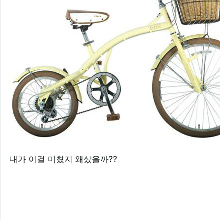
내가 이걸 미쳤지 왜샀을까??