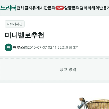
노리터
전체글
자유게시판
폰덕
알뜰폰덕
갤러리
해외반응
NEW
자유게시판
미니벨로추천
ㅋ
ㅋ로스
2010-07-07 02:11:52
조회 371
광고 영역