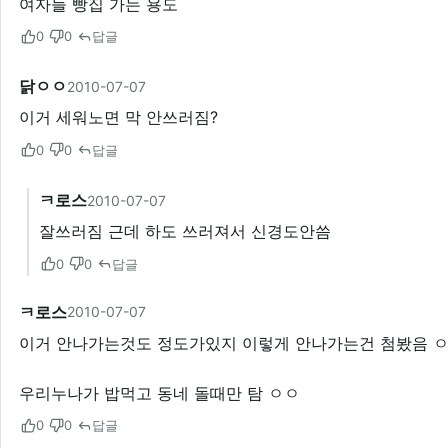
여자들 빵집 가는 용도
0
0
답글
닭ㅇㅇ
2010-07-07
이거 세워노면 막 안쓰러짐?
0
0
답글
ㅋ로스
2010-07-07
잘쓰러짐 근데 하도 쓰러져서 신경도안씀
0
0
답글
ㅋ로스
2010-07-07
이거 안나가는것도 정도가있지 이렇게 안나가는건 첨봤음 
우리누나가 밥먹고 동네 돌때만 탐 ㅇㅇ
0
0
답글