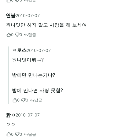
0
0
답글
연불
2010-07-07
원나잇만 하지 말고 사랑을 해 보세여
0
0
답글
ㅋ로스
2010-07-07
원나잇이뭐냐?
밤에만 만나는거냐?
밤에 만나면 사랑 못함?
0
0
답글
핡ㅇ
2010-07-07
ㅇㅇ
0
0
답글