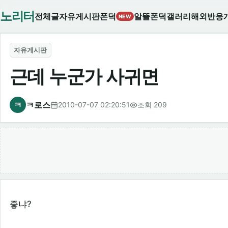
노리터
전체글
자유게시판
폰덕
알뜰폰덕
갤러리
해외반응
NEW
자유게시판
근데 누군가 사귀면
ㅋ
ㅋ로스
2010-07-07 02:20:51
조회 209
좋냐?