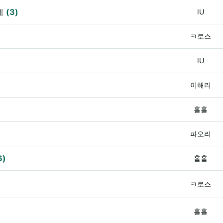
네
(3)
IU
ㅋ로스
IU
이해리
홀홀
파오리
6)
홀홀
ㅋ로스
홀홀