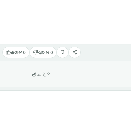
좋아요 0
싫어요 0
스크랩
공유
광고 영역