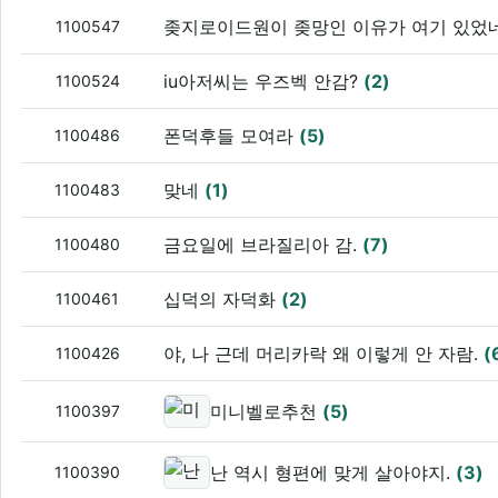
좆지로이드원이 좆망인 이유가 여기 있었
1100547
iu아저씨는 우즈벡 안감?
(2)
1100524
폰덕후들 모여라
(5)
1100486
맞네
(1)
1100483
금요일에 브라질리아 감.
(7)
1100480
십덕의 자덕화
(2)
1100461
야, 나 근데 머리카락 왜 이렇게 안 자람.
(
1100426
미니벨로추천
(5)
1100397
난 역시 형편에 맞게 살아야지.
(3)
1100390