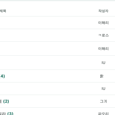
제목
작성자
이해리
ㅋ로스
이해리
IU
(4)
핡
IU
데
(2)
그긔
줘라
(3)
파오리