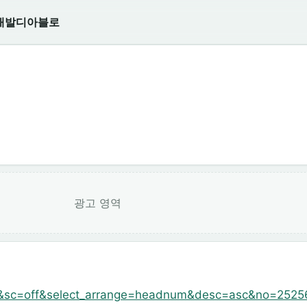
개발
디아블로
광고 영역
&sc=off&select_arrange=headnum&desc=asc&no=2525