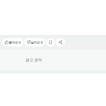
좋아요 0
싫어요 0
스크랩
공유
광고 영역