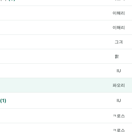
)
이해리
이해리
그긔
핡
IU
파오리
도
(1)
IU
ㅋ로스
ㅋ로스