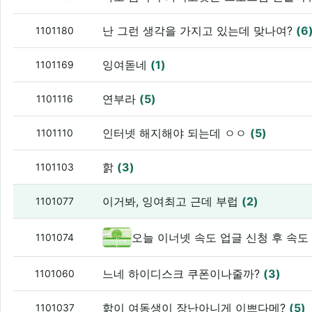
난 그런 생각을 가지고 있는데 맞나여?
(6
1101180
잉여돋네
(1)
1101169
연부라
(5)
1101116
인터넷 해지해야 되는데 ㅇㅇ
(5)
1101110
핡
(3)
1101103
이거봐, 잉여최고 근데 부럽
(2)
1101077
오늘 이너넷 속도 업글 신청 후 속
1101074
느네 하이디스크 쿠폰이나줄까?
(3)
1101060
핡이 여동생이 장난아니게 이쁘다메?
(5)
1101037