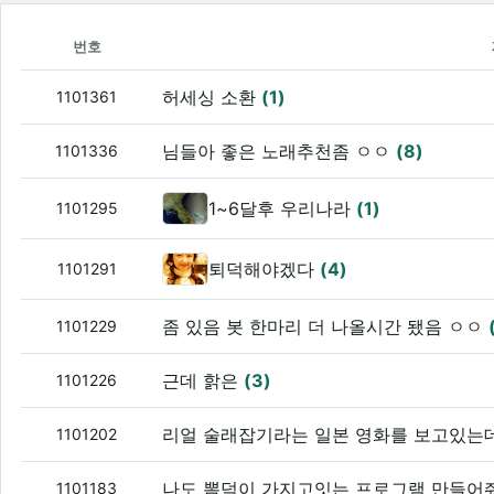
번호
허세싱 소환
(1)
1101361
님들아 좋은 노래추천좀 ㅇㅇ
(8)
1101336
1~6달후 우리나라
(1)
1101295
퇴덕해야겠다
(4)
1101291
좀 있음 봇 한마리 더 나올시간 됐음 ㅇㅇ
1101229
근데 핡은
(3)
1101226
리얼 술래잡기라는 일본 영화를 보고있는
1101202
나도 뽐덕이 가지고잇는 프로그램 만들어
1101183