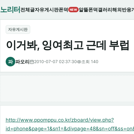
노리터
전체글
자유게시판
폰덕
알뜰폰덕
갤러리
해외반응
NEW
자유게시판
이거봐, 잉여최고 근데 부럽
파
파오리
2010-07-07 02:37:30
조회 140
http://www.ppomppu.co.kr/zboard/view.php?
id=phone&page=1&sn1=&divpage=48&sn=off&ss=on