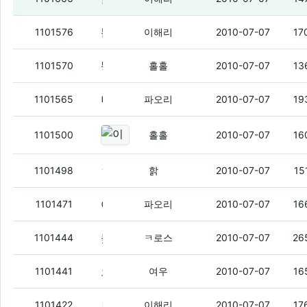
뽐덕에서 목각 살까하는데 2만언돈가지고 사기치는넘 있겠지?
1101576
이해리
2010-07-07
17
똥떢아. 우리도 만나자.
1101570
홀홀
2010-07-07
13
니네 컴 자격증 딴 경험좀 ㅇㅇ
(6)
1101565
파오리
2010-07-07
19
이거 이쁘지 않냐?
(7)
1101500
홀홀
2010-07-07
16
ㅎㅐ리옹
(5)
1101498
핡
2010-07-07
15
아까 뽐덕 프로그램
(2)
1101471
파오리
2010-07-07
16
돚거다시
(5)
1101444
ㅋ로스
2010-07-07
26
오늘은영화
(4)
1101441
여우
2010-07-07
16
르그 현금 중지되도 상관없음
(3)
1101422
이해리
2010-07-07
17