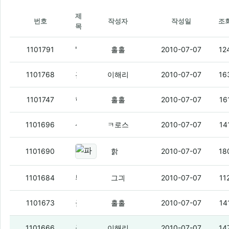
제
번호
작성자
작성일
조
목
'ㅅ'
(1)
1101791
홀홀
2010-07-07
12
홀홀 이 생기 인증없으면 무효 몰라?
(1)
1101768
이해리
2010-07-07
16
핼.
(3)
1101747
홀홀
2010-07-07
16
삼성 엠피삼중에 와파되는거있냐?
(3)
1101696
ㅋ로스
2010-07-07
14
파오리야 자격증 ㅇㅇ
(7)
1101690
핡
2010-07-07
18
뿌직
(2)
1101684
그긔
2010-07-07
11
글.
(1)
1101673
홀홀
2010-07-07
14
글 왜 안 싸나염
(2)
1101666
이해리
2010-07-07
14