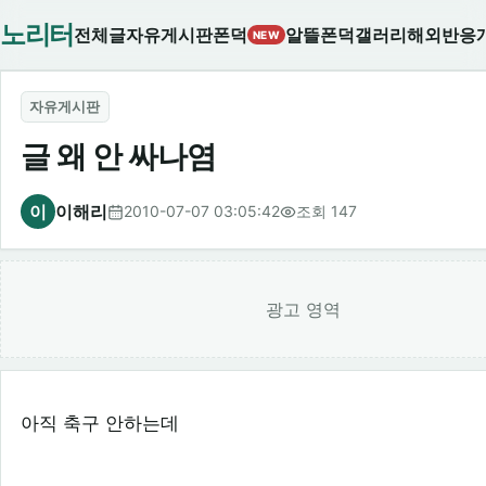
노리터
전체글
자유게시판
폰덕
알뜰폰덕
갤러리
해외반응
NEW
자유게시판
글 왜 안 싸나염
이
이해리
2010-07-07 03:05:42
조회 147
광고 영역
아직 축구 안하는데