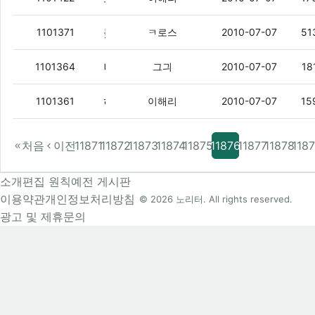
돚거야 ㅈㅇ고딩나라에 나노4세대 8g8만원에올라 왔다
1101371
ㅋ로스
2010-07-07
51
니들도 리얼술래잡기봐바라
(2)
1101364
그긔
2010-07-07
18
허세싱 소환
(1)
1101361
이해리
2010-07-07
15
처음
이전
11871
11872
11873
11874
11875
11876
11877
11878
118
소개
편집 원칙
예전 게시판
이용약관
개인정보처리방침
© 2026 노리터. All rights reserved.
광고 및 제휴문의