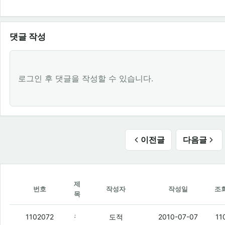
댓글 작성
로그인 후 댓글을 작성할 수 있습니다.
이전글
다음글
제
번호
작성자
작성일
조
목
월드컵 골중 제일 쩔었다
(2)
1102072
도적
2010-07-07
11