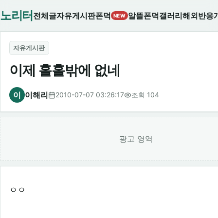
노리터
전체글
자유게시판
폰덕
알뜰폰덕
갤러리
해외반응
NEW
자유게시판
이제 홀홀밖에 없네
이
이해리
2010-07-07 03:26:17
조회 104
광고 영역
ㅇㅇ