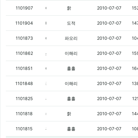
이런 씌빠빠
(6)
1101907
핡
2010-07-07
15
나 진심 문잠쿠폰 남는거 있음 주셈
(2)
1101904
도적
2010-07-07
14
야 RSS 이거 아는 종자 잇음?
(9)
1101873
파오리
2010-07-07
10
쓰리스타쩌네염 매지콜 폭파사고 500마넌주고 덮을라고 했네
1101862
이해리
2010-07-07
15
이런 똥떢아. 있었으면서.
(1)
1101851
홀홀
2010-07-07
16
홀로 버틴 홀홀에게 문자쿠폰 쏠라고 했더니
1101848
이해리
2010-07-07
13
누구야.
(2)
1101825
홀홀
2010-07-07
12
축구보자 ㅇㅇ
(5)
1101818
핡
2010-07-07
14
우리가 정ㅋ벜.
(1)
1101815
홀홀
2010-07-07
10