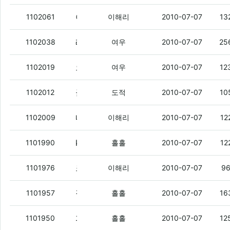
아까 우루과이색히가 네덜란드애 고자만들뻔했네
1102061
이해리
2010-07-07
13
레알 돋네 골
(3)
1102038
여우
2010-07-07
25
으앜 시발ㅋㅋ 반브롱크호스틐ㅋㅋㅋㅋㅋ
1102019
여우
2010-07-07
12
골
(1)
1102012
도적
2010-07-07
10
네덜란드 쩌네 골
(1)
1102009
이해리
2010-07-07
12
kt에서 번이 괜찮은 것 좀 없냐.
(6)
1101990
홀홀
2010-07-07
12
크트 쓰는 애들 있냐?
(1)
1101976
이해리
2010-07-07
9
잠깐만. 이번 주 금요일은.
(1)
1101957
홀홀
2010-07-07
16
피자스쿨 ㄱㄱ.
(1)
1101950
홀홀
2010-07-07
12