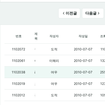
이전글
다음글
제
번호
작성자
작성일
조
목
월드컵 골중 제일 쩔었다
(2)
1102072
도적
2010-07-07
11
아까 우루과이색히가 네덜란드애 고자만들뻔했네
1102061
이해리
2010-07-07
13
레알 돋네 골
(3)
1102038
여우
2010-07-07
25
으앜 시발ㅋㅋ 반브롱크호스틐ㅋㅋㅋㅋㅋ
1102019
여우
2010-07-07
12
골
(1)
1102012
도적
2010-07-07
10