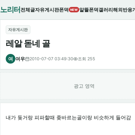
노리터
전체글
자유게시판
폰덕
알뜰폰덕
갤러리
해외반응
NEW
자유게시판
레알 돋네 골
여
여우
2010-07-07 03:49:30
조회 255
광고 영역
내가 돚거랑 피파할때 좆바르는골이랑 비슷하게 들어감