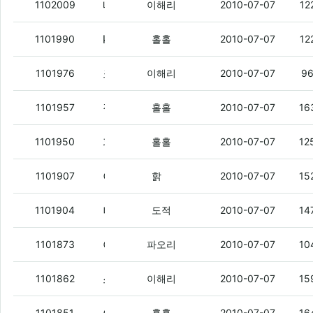
네덜란드 쩌네 골
(1)
1102009
이해리
2010-07-07
12
kt에서 번이 괜찮은 것 좀 없냐.
(6)
1101990
홀홀
2010-07-07
12
크트 쓰는 애들 있냐?
(1)
1101976
이해리
2010-07-07
9
잠깐만. 이번 주 금요일은.
(1)
1101957
홀홀
2010-07-07
16
피자스쿨 ㄱㄱ.
(1)
1101950
홀홀
2010-07-07
12
이런 씌빠빠
(6)
1101907
핡
2010-07-07
15
나 진심 문잠쿠폰 남는거 있음 주셈
(2)
1101904
도적
2010-07-07
14
야 RSS 이거 아는 종자 잇음?
(9)
1101873
파오리
2010-07-07
10
쓰리스타쩌네염 매지콜 폭파사고 500마넌주고 덮을라고 했네
1101862
이해리
2010-07-07
15
1101851
홀홀
2010-07-07
16