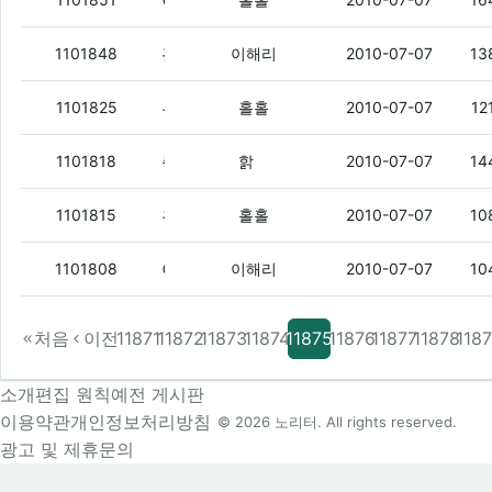
이런 똥떢아. 있었으면서.
(1)
홀로 버틴 홀홀에게 문자쿠폰 쏠라고 했더니
1101848
이해리
2010-07-07
13
누구야.
(2)
1101825
홀홀
2010-07-07
12
축구보자 ㅇㅇ
(5)
1101818
핡
2010-07-07
14
우리가 정ㅋ벜.
(1)
1101815
홀홀
2010-07-07
10
이제 홀홀밖에 없네
(1)
1101808
이해리
2010-07-07
10
처음
이전
11871
11872
11873
11874
11875
11876
11877
11878
118
소개
편집 원칙
예전 게시판
이용약관
개인정보처리방침
© 2026 노리터. All rights reserved.
광고 및 제휴문의