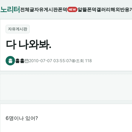
노리터
전체글
자유게시판
폰덕
알뜰폰덕
갤러리
해외반응
NEW
자유게시판
다 나와봐.
홀
홀홀
2010-07-07 03:55:07
조회 118
6명이나 있어?