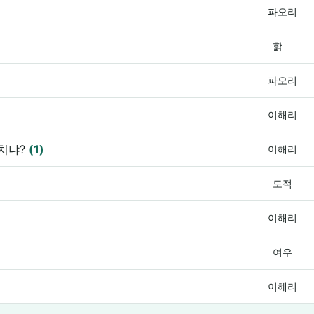
파오리
핡
파오리
이해리
립치냐?
(1)
이해리
도적
이해리
여우
이해리