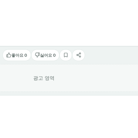
좋아요 0
싫어요 0
스크랩
공유
광고 영역