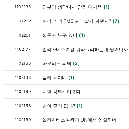
연부리 생각나서 잠깐 다시옴
(1)
1102235
해리야 너 FMC 단ㄴ말기 써봤지?
(7)
1102232
생존자 누구 있냐
(1)
1102201
엘리자베스여왕 뭐라뭐라하는데 영어니까 
1102177
파오리느 퇴덕
(3)
1102166
뢀리 ㅄ이네
(1)
1102163
내일 공부해야겟다
1102160
번이 탈거 없냐?
(1)
1102153
엘리자베스여왕이 UN에서 연설하네
1102150