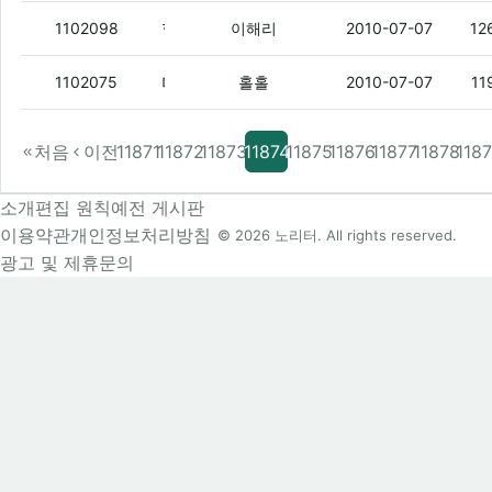
헐 쩐다
(1)
1102098
이해리
2010-07-07
12
다 나와봐.
(1)
1102075
홀홀
2010-07-07
11
처음
이전
11871
11872
11873
11874
11875
11876
11877
11878
118
소개
편집 원칙
예전 게시판
이용약관
개인정보처리방침
© 2026 노리터. All rights reserved.
광고 및 제휴문의