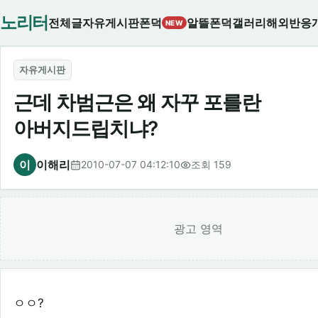
노리터
전체글
자유게시판
폰덕
알뜰폰덕
갤러리
해외반응
NEW
자유게시판
근데 차범근은 왜 자꾸 포를란
아버지드립치냐?
이
이해리
2010-07-07 04:12:10
조회 159
광고 영역
ㅇㅇ?