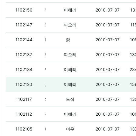
엘리자베스여왕이 UN에서 연설하네
1102150
이해리
2010-07-07
13
테스트 ㅇㅇ
1102147
파오리
2010-07-07
11
600일!!
1102144
핡
2010-07-07
10
테스트용 글싸기
1102137
파오리
2010-07-07
13
헐 시발 저거 내 생각이 맞나..
(1)
1102134
이해리
2010-07-07
23
근데 차범근은 왜 자꾸 포를란 아버지드립치냐?
1102120
이해리
2010-07-07
15
와 쩐다 또 중거리
1102117
도적
2010-07-07
13
포를란 쩌네
1102112
이해리
2010-07-07
10
머리가 오버헤드킥 맞았네
(1)
1102105
여우
2010-07-07
13