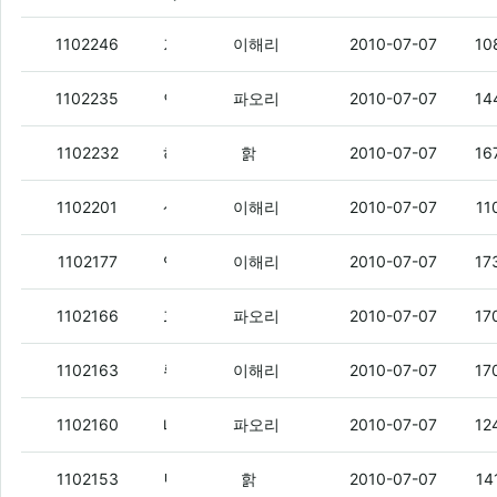
저넘들은 같은 흑형들 경기아니래도 부부젤라 존나 부네
1102246
이해리
2010-07-07
10
연부리 생각나서 잠깐 다시옴
(1)
1102235
파오리
2010-07-07
14
해리야 너 FMC 단ㄴ말기 써봤지?
(7)
1102232
핡
2010-07-07
16
생존자 누구 있냐
(1)
1102201
이해리
2010-07-07
11
엘리자베스여왕 뭐라뭐라하는데 영어니까 뭔소리인지 원..
1102177
이해리
2010-07-07
17
파오리느 퇴덕
(3)
1102166
파오리
2010-07-07
17
뢀리 ㅄ이네
(1)
1102163
이해리
2010-07-07
17
내일 공부해야겟다
1102160
파오리
2010-07-07
12
번이 탈거 없냐?
(1)
1102153
핡
2010-07-07
14