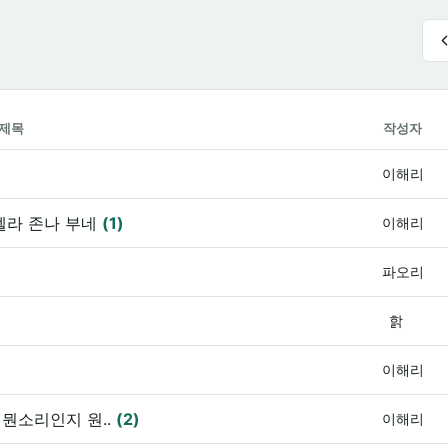
제목
작성자
이해리
젤라 존나 부네
(1)
이해리
파오리
핡
이해리
뭔소리인지 원..
(2)
이해리