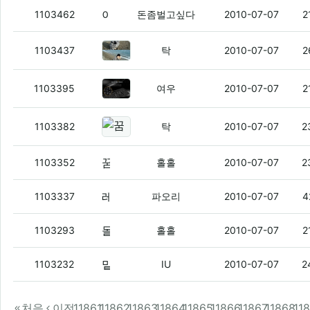
이런씌
(5)
1103462
돈좀벌고싶다
2010-07-07
2
sem-dt35가 진짜 국민키보드 맞는
1103437
탁
2010-07-07
2
키보드왔슴
(10)
1103395
여우
2010-07-07
2
꿈 얘기 하니까 생각나는데
(3)
1103382
탁
2010-07-07
2
꿈얘끼 하니까 생각난 나의 꿈.
(6)
1103352
홀홀
2010-07-07
2
레인폰은 뭐냥
(2)
1103337
파오리
2010-07-07
4
몰랐는데.
(2)
1103293
홀홀
2010-07-07
2
밑에 뽐덕 원본 글 ㅇㅇ
(6)
1103232
IU
2010-07-07
2
처음
이전
11861
11862
11863
11864
11865
11866
11867
11868
11