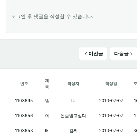
로그인 후 댓글을 작성할 수 있습니다.
이전글
다음글
제
번호
작성자
작성일
목
알리버 왔다
(4)
1103695
IU
2010-07-07
1
아레나 이것들이
(4)
1103656
돈좀벌고싶다
2010-07-07
1
삐삐 해지하면 3000만원 드릴게요
(3)
1103653
김씨
2010-07-07
3