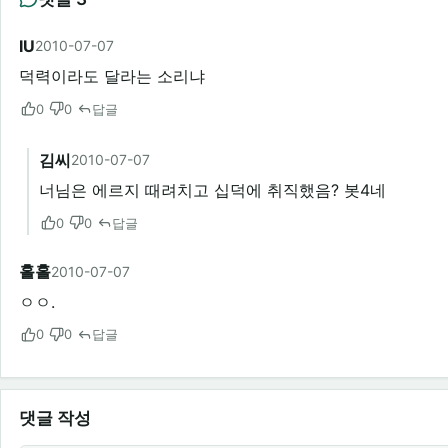
IU
2010-07-07
덕력이라도 달라는 소리냐
0
0
답글
김씨
2010-07-07
너님은 에르지 때려치고 십덕에 취직했음? 봇4네
0
0
답글
홀홀
2010-07-07
ㅇㅇ.
0
0
답글
댓글 작성