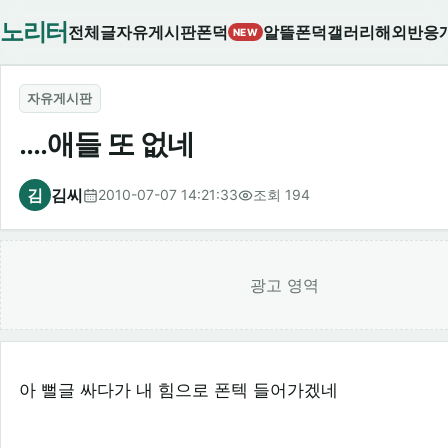
노리터
전체글
자유게시판
폰덕
알뜰폰덕
갤러리
해외반응
NEW
자유게시판
....애들 또 없네
김
김씨
2010-07-07 14:21:33
조회 194
광고 영역
아 뻘글 싸다가 내 힘으로 폰텍 들어가겠네