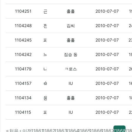
근데 현피가 뭐 줄인 말임?
(8)
1104251
홀홀
2010-07-07
1
전엔 막 로스랑 뭌사람이랑 같이 등장한다고 그랬는데
1104248
김씨
2010-07-07
2
파오리야.
(2)
1104245
홀홀
2010-07-07
2
늬들아 오늘 존나게 더운데 어떻게 버팀?!
1104242
짐승 동
2010-07-07
1
나 지금 여친 만나러가야되는데 길좀 ㅇㅇ
1104179
ㅋ로스
2010-07-07
2
쇽호 as센터 방문 기념으로
(4)
1104157
IU
2010-07-07
1
응엥응앙.
(3)
1104134
홀홀
2010-07-07
1
파오리야
(3)
1104115
IU
2010-07-07
2
처음
이전
11861
11862
11863
11864
11865
11866
11867
11868
11