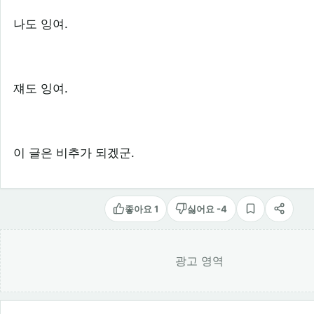
나도 잉여.
쟤도 잉여.
이 글은 비추가 되겠군.
좋아요 1
싫어요 -4
스크랩
공유
광고 영역