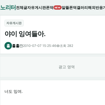
노리터
전체글
자유게시판
폰덕
알뜰폰덕
갤러리
해외반응
NEW
자유게시판
야이 잉여들아.
홀
홀홀
2010-07-07 15:25:46
조회 282
광고 영역
너도 잉여.