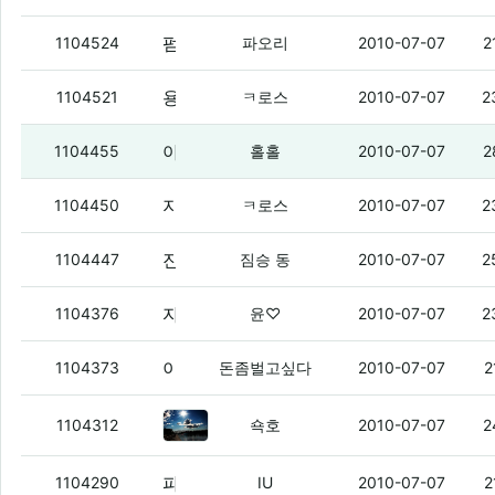
펌업 업다는거 안드로원맞지?
(1)
1104524
파오리
2010-07-07
2
용산 갔다 와야되는데 귀찮다 ㅇㅇ
(2)
1104521
ㅋ로스
2010-07-07
2
야이 잉여들아.
(3)
1104455
홀홀
2010-07-07
2
지금 여친 만나러갈라고 콜택시 불렀음
(5
1104450
ㅋ로스
2010-07-07
2
진짜 치과는 공포스러워서 못 가겠당.
(1)
1104447
짐승 동
2010-07-07
2
자바 존나 어려움
(4)
1104376
윤♡
2010-07-07
2
이런싀발아레나
(6)
1104373
돈좀벌고싶다
2010-07-07
2
근데 이거 그냥 개통철회하까? -_-
(
1104312
쇽호
2010-07-07
2
파오리 이샛기
(3)
1104290
IU
2010-07-07
2