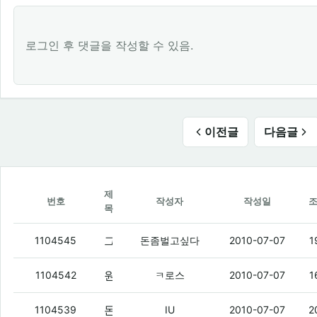
로그인 후 댓글을 작성할 수 있음.
이전글
다음글
제
번호
작성자
작성일
목
그냥취소하까??
(4)
1104545
돈좀벌고싶다
2010-07-07
1
원래 쓰던 엠피삼 팔아야겠다 ㅇㅇ
(1)
1104542
ㅋ로스
2010-07-07
1
돈벌이는 결국 터졌냐?ㅋㅋㅋ
(1)
1104539
IU
2010-07-07
2