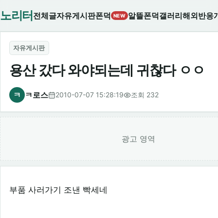
노리터
전체글
자유게시판
폰덕
알뜰폰덕
갤러리
해외반응
NEW
자유게시판
용산 갔다 와야되는데 귀찮다 ㅇㅇ
ㅋ
ㅋ로스
2010-07-07 15:28:19
조회 232
광고 영역
부품 사러가기 조낸 빡세네