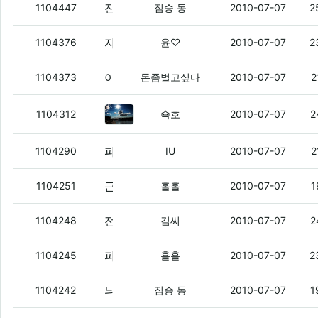
진짜 치과는 공포스러워서 못 가겠당.
(1)
1104447
짐승 동
2010-07-07
2
자바 존나 어려움
(4)
1104376
윤♡
2010-07-07
2
이런싀발아레나
(6)
1104373
돈좀벌고싶다
2010-07-07
2
근데 이거 그냥 개통철회하까? -_-
(
1104312
쇽호
2010-07-07
2
파오리 이샛기
(3)
1104290
IU
2010-07-07
2
근데 현피가 뭐 줄인 말임?
(8)
1104251
홀홀
2010-07-07
1
전엔 막 로스랑 뭌사람이랑 같이 등장한다고 그랬는데
1104248
김씨
2010-07-07
2
파오리야.
(2)
1104245
홀홀
2010-07-07
2
늬들아 오늘 존나게 더운데 어떻게 버팀?!
1104242
짐승 동
2010-07-07
1