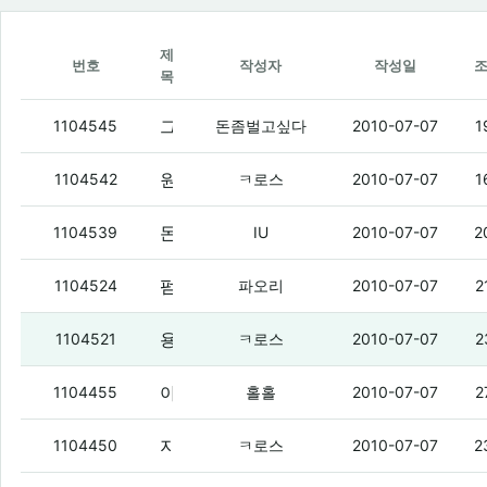
제
번호
작성자
작성일
목
그냥취소하까??
(4)
1104545
돈좀벌고싶다
2010-07-07
1
원래 쓰던 엠피삼 팔아야겠다 ㅇㅇ
(1)
1104542
ㅋ로스
2010-07-07
1
돈벌이는 결국 터졌냐?ㅋㅋㅋ
(1)
1104539
IU
2010-07-07
2
펌업 업다는거 안드로원맞지?
(1)
1104524
파오리
2010-07-07
2
용산 갔다 와야되는데 귀찮다 ㅇㅇ
(2)
1104521
ㅋ로스
2010-07-07
2
야이 잉여들아.
(3)
1104455
홀홀
2010-07-07
2
지금 여친 만나러갈라고 콜택시 불렀음
(5
1104450
ㅋ로스
2010-07-07
2