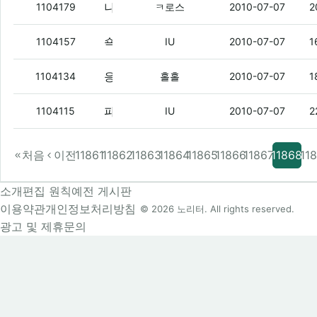
나 지금 여친 만나러가야되는데 길좀 ㅇㅇ
1104179
ㅋ로스
2010-07-07
2
쇽호 as센터 방문 기념으로
(4)
1104157
IU
2010-07-07
1
응엥응앙.
(3)
1104134
홀홀
2010-07-07
1
파오리야
(3)
1104115
IU
2010-07-07
2
처음
이전
11861
11862
11863
11864
11865
11866
11867
11868
11
소개
편집 원칙
예전 게시판
이용약관
개인정보처리방침
© 2026 노리터. All rights reserved.
광고 및 제휴문의