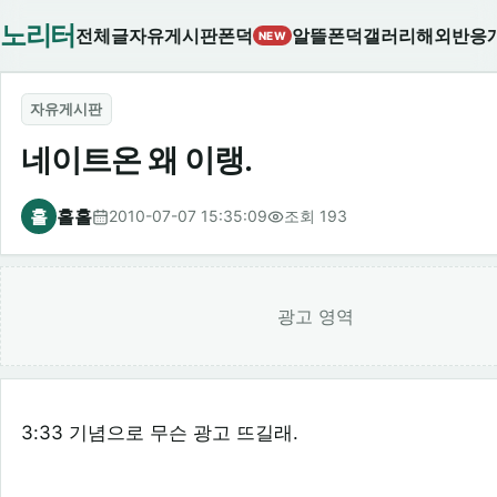
노리터
전체글
자유게시판
폰덕
알뜰폰덕
갤러리
해외반응
NEW
자유게시판
네이트온 왜 이랭.
홀
홀홀
2010-07-07 15:35:09
조회 193
광고 영역
3:33 기념으로 무슨 광고 뜨길래.