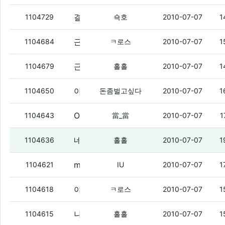
결심해써.
(6)
1104729
쇽호
2010-07-07
1
근데 전전여친이 전화와서 놀자는데 반응없는게 나쁜 남자임?
1104684
ㅋ로스
2010-07-07
1
근데 mns도 이상하네염.
(1)
1104679
홀홀
2010-07-07
1
아이유랑같이달렸는데
(6)
1104650
돈좀벌고싶다
2010-07-07
1
Orbit Downloader 사랑해여
(2)
1104643
當_當
2010-07-07
1
네이트온 왜 이랭.
1104636
홀홀
2010-07-07
1
mns 전화 왔네 ㅇㅇ
(1)
1104621
IU
2010-07-07
1
아몰레드 폰텍용 하나팔까?
(3)
1104618
ㅋ로스
2010-07-07
1
나도 전전여친이 자꾸 전화함.
1104615
홀홀
2010-07-07
1