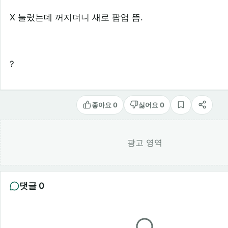
X 눌렀는데 꺼지더니 새로 팝업 뜸.
?
좋아요 0
싫어요 0
스크랩
공유
광고 영역
댓글 0