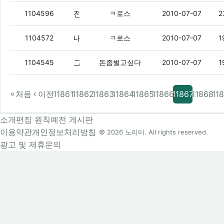
전전여친이 자꾸 전화옴
(3)
1104596
ㅋ로스
2010-07-07
2
내일 연불이랑 대전 갈랬는데 닭구보러 ㅇㅇ
1104572
ㅋ로스
2010-07-07
1
그냥취소하까??
(4)
1104545
돈좀벌고싶다
2010-07-07
1
처음
이전
11861
11862
11863
11864
11865
11866
11867
11868
11
소개
편집 원칙
예전 게시판
이용약관
개인정보처리방침
© 2026 노리터. All rights reserved.
광고 및 제휴문의