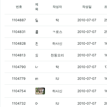
제
번호
작성자
작성일
목
달구가 전남친 하니까 생각나는데
(4)
1104887
탁
2010-07-07
2
홀호리 p3뒤에 엠넷 마크 붙어있는거 질문
1104831
ㅋ로스
2010-07-07
2
전전여친이 글쎄..
(1)
1104828
하사신
2010-07-07
1
모토로이 24/12 올무 떳네
(3)
1104813
천둥오리
2010-07-07
1
너네같음 뭐부터 볼래
(7)
1104790
탁
2010-07-07
1
mns 전화받은게 어제 신청한거네
(1)
1104779
IU
2010-07-07
1
이 자식을 어떻게하지?
(5)
1104754
하사신
2010-07-07
1
어제 1800원짜리 로션 송장 떴네
(3)
1104732
IU
2010-07-07
2