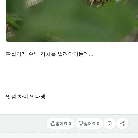
확실하게 수늬 격차를 벌려야하는데...
몇점 차이 안나넹
좋아요 0
싫어요 0
스크랩
공유