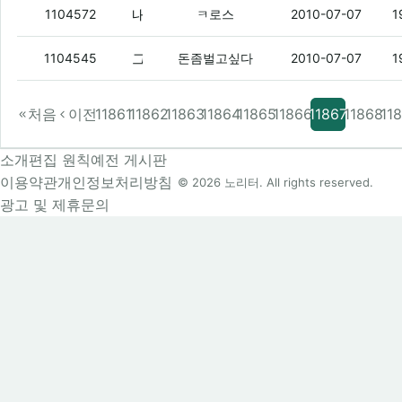
내일 연불이랑 대전 갈랬는데 닭구보러 ㅇㅇ
1104572
ㅋ로스
2010-07-07
1
그냥취소하까??
(4)
1104545
돈좀벌고싶다
2010-07-07
1
처음
이전
11861
11862
11863
11864
11865
11866
11867
11868
11
소개
편집 원칙
예전 게시판
이용약관
개인정보처리방침
© 2026 노리터. All rights reserved.
광고 및 제휴문의