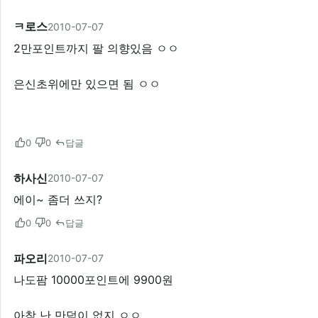
ㅋ로스
2010-07-07
2만포인트까지 팔 의향있음 ㅇㅇ
은신초위에만 있으면 됨 ㅇㅇ
0
0
답글
하사신
2010-07-07
에이~ 좀더 쓰지?
0
0
답글
파오리
2010-07-07
나도팜 10000포인트에 9900원
아참 난 만덕이 없지 ㅇㅇ