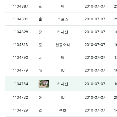
달구가 전남친 하니까 생각나는데
(4)
1104887
탁
2010-07-07
2
홀호리 p3뒤에 엠넷 마크 붙어있는거 질문
1104831
ㅋ로스
2010-07-07
2
전전여친이 글쎄..
(1)
1104828
하사신
2010-07-07
1
모토로이 24/12 올무 떳네
(3)
1104813
천둥오리
2010-07-07
1
너네같음 뭐부터 볼래
(7)
1104790
탁
2010-07-07
1
mns 전화받은게 어제 신청한거네
(1)
1104779
IU
2010-07-07
1
이 자식을 어떻게하지?
(5)
1104754
하사신
2010-07-07
1
어제 1800원짜리 로션 송장 떴네
(3)
1104732
IU
2010-07-07
2
결심해써.
(6)
1104729
쇽호
2010-07-07
1