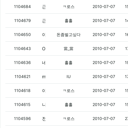
근데 전전여친이 전화와서 놀자는데 반응없는게 나쁜 남자임?
1104684
ㅋ로스
2010-07-07
1
근데 mns도 이상하네염.
(1)
1104679
홀홀
2010-07-07
1
아이유랑같이달렸는데
(6)
1104650
돈좀벌고싶다
2010-07-07
1
Orbit Downloader 사랑해여
(2)
1104643
當_當
2010-07-07
1
네이트온 왜 이랭.
1104636
홀홀
2010-07-07
1
mns 전화 왔네 ㅇㅇ
(1)
1104621
IU
2010-07-07
1
아몰레드 폰텍용 하나팔까?
(3)
1104618
ㅋ로스
2010-07-07
1
나도 전전여친이 자꾸 전화함.
1104615
홀홀
2010-07-07
1
전전여친이 자꾸 전화옴
(3)
1104596
ㅋ로스
2010-07-07
2