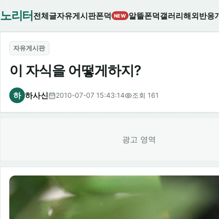
노리터
전체글
자유게시판
폰덕
알뜰폰덕
갤러리
해외반응
NEW
자유게시판
이 자식을 어떻게하지?
하
하사신
2010-07-07 15:43:14
조회 161
광고 영역