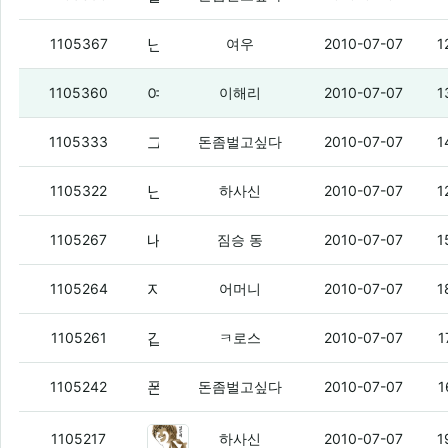
난 요새 도박 철인데
(7)
1105367
여우
2010-07-07
1
여우 오늘건 어디에 걸었냐?
(1)
1105360
이해리
2010-07-07
1
그럼
(3)
1105333
돈좀벌고싶다
2010-07-07
1
난 도박같은거 하면 안됨...
(5)
1105322
하사신
2010-07-07
1
내가 호시싱 여친의 실체를 밝혀줄께
(7)
1105267
짐승 동
2010-07-07
1
지금 날씨 어떠냐??
(1)
1105264
어머니
2010-07-07
1
갑자기 갈냉먹고싶다 ㅇㅇ
(3)
1105261
ㅋ로스
2010-07-07
1
폰텍으로돈벌면
(3)
1105242
돈좀벌고싶다
2010-07-07
1
실업자한테 여친은 사치라는말...
(5
1105217
하사신
2010-07-07
1