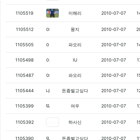
설리
(2)
1105519
이해리
2010-07-07
1
여친떡밥에 편승해서 첫 여친한테 연락오면 기분이 어떨거같냐?
1105512
몽지
2010-07-07
2
이거 왜 갑자기 다른데서 연락이 오는거야 -_-
1105505
파오리
2010-07-07
1
아우 니미 ㅅㅂ mns 개라슥들 ㅅㅂ
(3)
1105498
IU
2010-07-07
1
여우야 여우야
1105487
파오리
2010-07-07
1
내일바다나 가려고
(7)
1105444
돈좀벌고싶다
2010-07-07
1
딱 토토 10만원 잃을때 까지 함
(5)
1105399
여우
2010-07-07
1
너들 도박하려면 고스톱 포커 이런
1105392
하사신
2010-07-07
1
말이나와서말인데
(2)
1105390
돈좀벌고싶다
2010-07-07
1