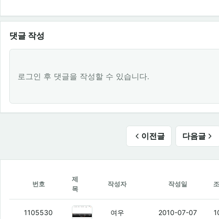
댓글 작성
로그인 후 댓글을 작성할 수 있습니다.
이전글
다음글
제
번호
작성자
작성일
목
파오리
(3)
1105530
여우
2010-07-07
1