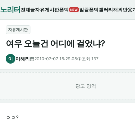
노리터
전체글
자유게시판
폰덕
알뜰폰덕
갤러리
해외반응
NEW
자유게시판
여우 오늘건 어디에 걸었냐?
이
이해리
2010-07-07 16:29:08
조회 137
광고 영역
ㅇㅇ?