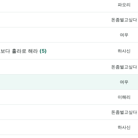
파오리
돈좀벌고싶다
여우
거보다 훌라로 해라
(5)
하사신
돈좀벌고싶다
여우
이해리
돈좀벌고싶다
하사신