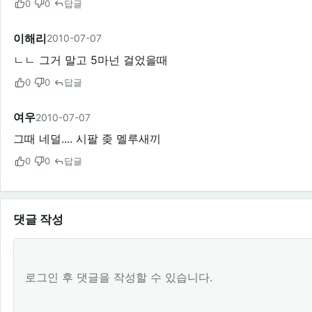
0
0
답글
이해리
2010-07-07
ㄴㄴ 그거 말고 5마넌 걸었을때
0
0
답글
여우
2010-07-07
그때 네덜.... 시팔 좆 멜루새끼
0
0
답글
댓글 작성
로그인 후 댓글을 작성할 수 있습니다.