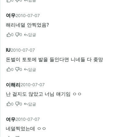
0
0
답글
여우
2010-07-07
해리네덜 안찍었음?
0
0
답글
IU
2010-07-07
돈벌이 토토에 발을 들인다면 니네들 다 좆망
0
0
답글
이해리
2010-07-07
난 걸지도 않았고 너님 얘기임 ㅇㅇ
0
0
답글
여우
2010-07-07
네덜찍었는데 ㅇㅇ