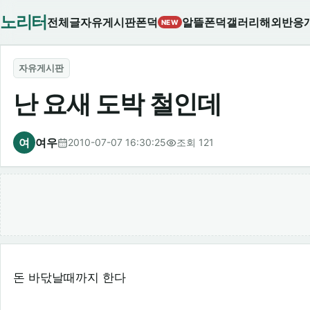
노리터
전체글
자유게시판
폰덕
알뜰폰덕
갤러리
해외반응
NEW
자유게시판
난 요새 도박 철인데
여
여우
2010-07-07 16:30:25
조회 121
돈 바닧날때까지 한다