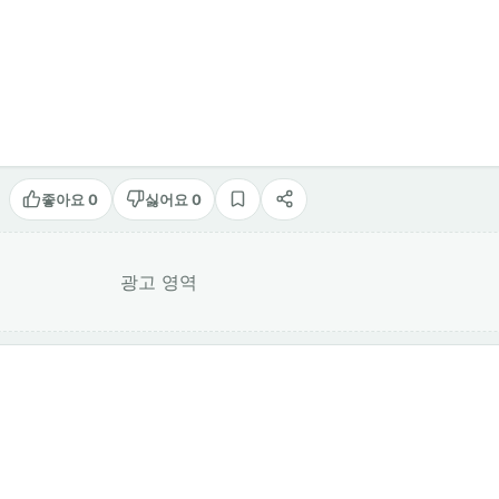
좋아요 0
싫어요 0
스크랩
공유
광고 영역