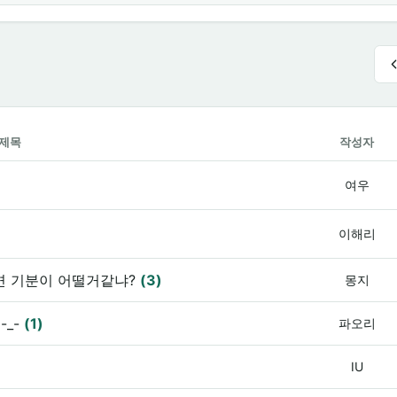
제목
작성자
여우
이해리
면 기분이 어떨거같냐?
(3)
몽지
-_-
(1)
파오리
IU