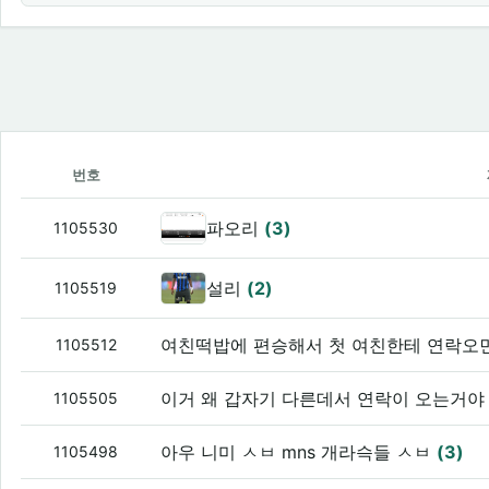
번호
파오리
(3)
1105530
설리
(2)
1105519
여친떡밥에 편승해서 첫 여친한테 연락오
1105512
이거 왜 갑자기 다른데서 연락이 오는거야 
1105505
아우 니미 ㅅㅂ mns 개라슥들 ㅅㅂ
(3)
1105498