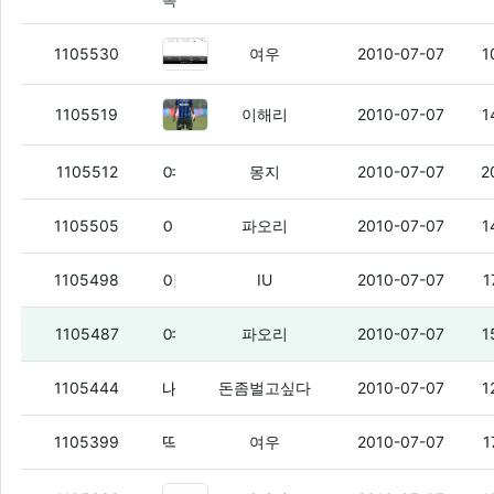
목
파오리
(3)
1105530
여우
2010-07-07
1
설리
(2)
1105519
이해리
2010-07-07
1
여친떡밥에 편승해서 첫 여친한테 연락오면 기분이 어떨거같냐?
1105512
몽지
2010-07-07
2
이거 왜 갑자기 다른데서 연락이 오는거야 -_-
1105505
파오리
2010-07-07
1
아우 니미 ㅅㅂ mns 개라슥들 ㅅㅂ
(3)
1105498
IU
2010-07-07
1
여우야 여우야
1105487
파오리
2010-07-07
1
내일바다나 가려고
(7)
1105444
돈좀벌고싶다
2010-07-07
1
딱 토토 10만원 잃을때 까지 함
(5)
1105399
여우
2010-07-07
1