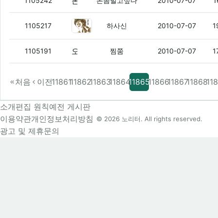
폰텍으로돈벌면
(3)
1105242
돈좀벌고싶다
2010-07-07
1
실업자한테 여친은 사치라는말...
(5
1105217
하사신
2010-07-07
1
오 갑자기 여친남친 떡밥.
(3)
1105191
찜쭘
2010-07-07
1
처음
이전
11861
11862
11863
11864
11865
11866
11867
11868
11
소개
편집 원칙
예전 게시판
이용약관
개인정보처리방침
© 2026 노리터. All rights reserved.
광고 및 제휴문의