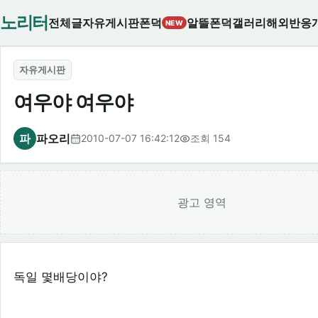
노리터
전체글
자유게시판
폰덕
알뜰폰덕
갤러리
해외반응
NEW
자유게시판
여우야 여우야
파
파오리
2010-07-07 16:42:12
조회 154
광고 영역
독일 몇배당이야?