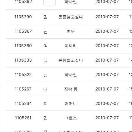
너들 도박하려면 고스톱 포커 이런
1105392
하사신
2010-07-07
1
말이나와서말인데
(2)
1105390
돈좀벌고싶다
2010-07-07
1
난 요새 도박 철인데
(7)
1105367
여우
2010-07-07
1
여우 오늘건 어디에 걸었냐?
(1)
1105360
이해리
2010-07-07
1
그럼
(3)
1105333
돈좀벌고싶다
2010-07-07
1
난 도박같은거 하면 안됨...
(5)
1105322
하사신
2010-07-07
1
내가 호시싱 여친의 실체를 밝혀줄께
(7)
1105267
짐승 동
2010-07-07
1
지금 날씨 어떠냐??
(1)
1105264
어머니
2010-07-07
1
갑자기 갈냉먹고싶다 ㅇㅇ
(3)
1105261
ㅋ로스
2010-07-07
1