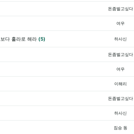
돈좀벌고싶다
여우
거보다 훌라로 해라
(5)
하사신
돈좀벌고싶다
여우
이해리
돈좀벌고싶다
하사신
짐승 동