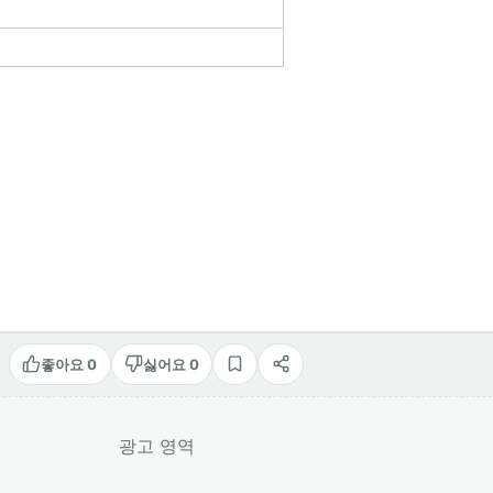
좋아요 0
싫어요 0
스크랩
공유
광고 영역