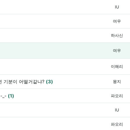
IU
여우
하사신
여우
이해리
면 기분이 어떨거같냐?
(3)
몽지
-_-
(1)
파오리
IU
파오리