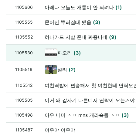
아레나 오늘도 개통이 안 되려나
(1)
1105606
문어신 뿌러질때 됐음
(3)
1105555
하나카드 시발 존내 짜증나네
(9)
1105552
파오리
(3)
1105530
설리
(2)
1105519
여친떡밥에 편승해서 첫 여친한테 연락오
1105512
이거 왜 갑자기 다른데서 연락이 오는거야 
1105505
아우 니미 ㅅㅂ mns 개라슥들 ㅅㅂ
(3)
1105498
여우야 여우야
1105487