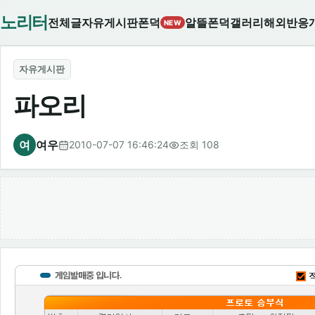
노리터
전체글
자유게시판
폰덕
알뜰폰덕
갤러리
해외반응
NEW
자유게시판
파오리
여
여우
2010-07-07 16:46:24
조회 108