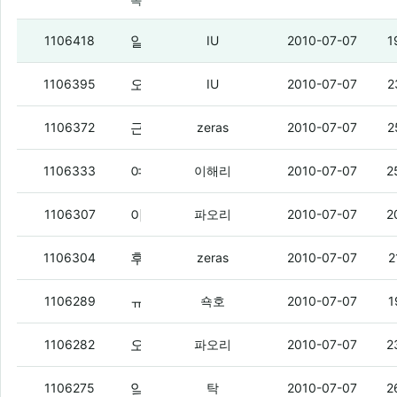
목
알리버폰 내장 8기가네?
1106418
IU
2010-07-07
1
오리고기 먹고 싶네
(3)
1106395
IU
2010-07-07
2
근데내일또할기세..
(7)
1106372
zeras
2010-07-07
2
여자사람글에만 폭풍댓글을 달다니
(4)
1106333
이해리
2010-07-07
2
아이폰4 출시일도 안나왓는데
(2)
1106307
파오리
2010-07-07
2
후달린다...
(2)
1106304
zeras
2010-07-07
2
ㅠ_ㅠ
(9)
1106289
쇽호
2010-07-07
1
오리새끼들 다 어디갔냐!
(1)
1106282
파오리
2010-07-07
2
앜ㅋㅋㅋㅋ 얘드랑 내가 방금 여자칭구랑 베스킨갔다왔는데
1106275
탁
2010-07-07
2