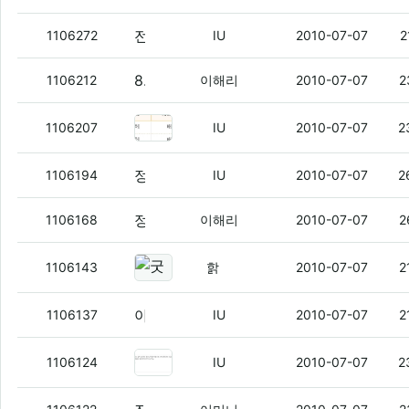
전우치 보는데
1106272
IU
2010-07-07
2
8g에 40만원대 usb 지르고 싶지만
(5)
1106212
이해리
2010-07-07
2
mns 샛키들 배송했긴했네
(9)
1106207
IU
2010-07-07
2
정덕에는 특효약이 있지
(2)
1106194
IU
2010-07-07
2
정덕에는 특효약이 있지..
(2)
1106168
이해리
2010-07-07
2
굿모닝 ㅇㅇ
(7)
1106143
핡
2010-07-07
2
아이 시발 아레나 터지겠네 ㅇㅇ
(1)
1106137
IU
2010-07-07
2
이거 존나 개새끼인듯
(1)
1106124
IU
2010-07-07
2