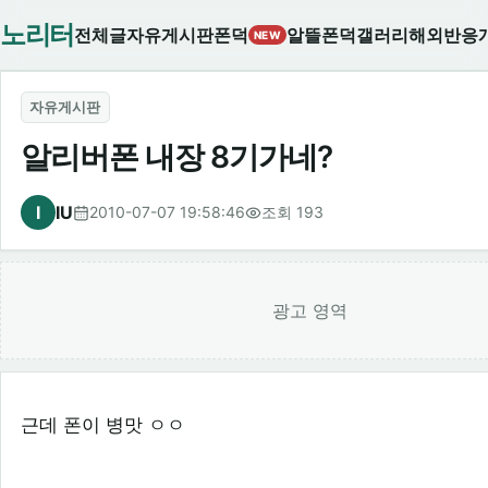
노리터
전체글
자유게시판
폰덕
알뜰폰덕
갤러리
해외반응
NEW
자유게시판
알리버폰 내장 8기가네?
I
IU
2010-07-07 19:58:46
조회 193
광고 영역
근데 폰이 병맛 ㅇㅇ