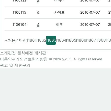
집에가서 놀아라
(1)
1106122
어머니
2010-07-07
2
3분 남았는데.. 그냥 올라가야겠어요..
(1)
1106115
사이도
2010-07-07
2
슬슬자러 ㅇㅇ
(1)
1106104
여우
2010-07-07
2
처음
이전
11861
11862
11863
11864
11865
11866
11867
11868
11
소개
편집 원칙
예전 게시판
이용약관
개인정보처리방침
© 2026 노리터. All rights reserved.
광고 및 제휴문의