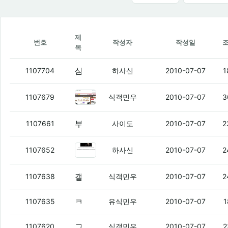
제
번호
작성자
작성일
목
삼각김밥을 두개 사왔는데...
(6)
1107704
하사신
2010-07-07
1
여친이 반해요
(4)
1107679
식객민우
2010-07-07
3
부대에 소녀시대 9명이 면회를 왔다니.......ㄷㄷㄷ
1107661
사이도
2010-07-07
2
여친님이 이어폰 받아서 들어봤다는데
1107652
하사신
2010-07-07
2
갤럭시S 물량이 딸려서 난리라는데 이게 그렇게 좆냐?
1107638
식객민우
2010-07-07
2
ㅋㅋㅋㅋㅋㅋㅋㅋㅋㅋㅋㅋ 오랜만에 디씨 들어갔는데 이게 뭐얔ㅋㅋㅋㅋㅋ
1107635
유식민우
2010-07-07
1
그래도 나중에 윤씨 아저씨가 벤츠 사서 탈 적에 나 3초정도 생각해준다고 했듬 ㅋㅋ
1107620
식객민우
2010-07-07
2