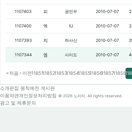
피자사건때 졸라 어이 없었던게 뭐냐면
(2
1107403
공민우
2010-07-07
2
엑페 롬 뭐쓰지
(2)
1107400
IU
2010-07-07
2
자신의 미래모습을 보는게 원래 충격적인건가?
1107393
하사신
2010-07-07
2
엠씨몽 신곡.. 어디서 들어봤던것 같은 익숙한 멜로디..
1107344
사이도
2010-07-07
4
처음
이전
11851
11852
11853
11854
11855
11856
11857
11858
11
소개
편집 원칙
예전 게시판
이용약관
개인정보처리방침
© 2026 노리터. All rights reserved.
광고 및 제휴문의