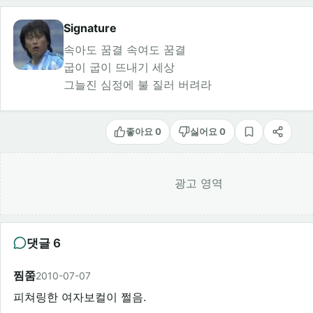
Signature
속아도 꿈결 속여도 꿈결
굽이 굽이 뜨내기 세상
그늘진 심정에 불 질러 버려라
좋아요 0
싫어요 0
스크랩
공유
광고 영역
댓글 6
찜쭘
2010-07-07
피쳐링한 여자보컬이 쩔음.