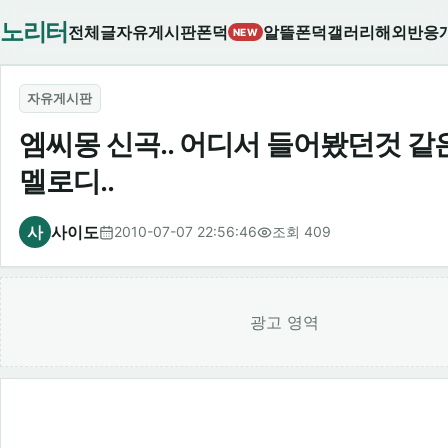
노리터
전체글
자유게시판
폰덕
알뜰폰덕
갤러리
해외반응
NEW
자유게시판
엠씨몽 신곡.. 어디서 들어봤던것 같
멜로디..
사
사이도
2010-07-07 22:56:46
조회 409
광고 영역