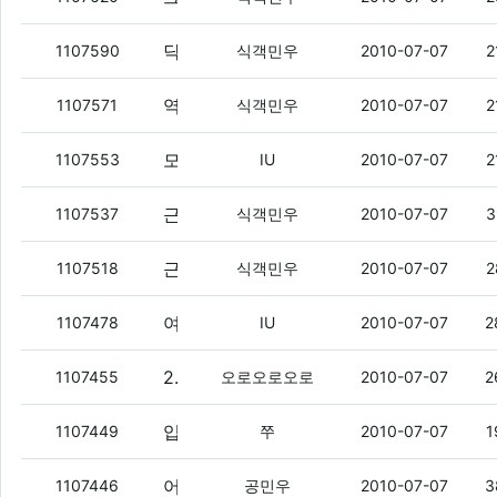
닥치고 쿼티 짱
(2)
1107590
식객민우
2010-07-07
2
역시 피는 못 속이는 건가 보다.
(5)
1107571
식객민우
2010-07-07
2
모토로라 드로이드 땡긴다 ㅇㅇ
(2)
1107553
IU
2010-07-07
2
근데 그때 일 터졌을때도 느낀거지만 우영텔레콤에 내가 참 폐를 끼친거같다
1107537
식객민우
2010-07-07
3
근데 우영텔레콤이 최우수텔레콤이 맞기는 한거냐?
1107518
식객민우
2010-07-07
2
여기 접속 되는 사람 있음?
(4)
1107478
IU
2010-07-07
2
2개중 하나 골라줘봐 노트북임
(3)
1107455
오로오로오로
2010-07-07
2
입덕.
(1)
1107449
쭈
2010-07-07
1
어 진짜 그러고 보니까 나 뽐덕 블랙리스트일듯 ㅇㅇ
1107446
공민우
2010-07-07
3