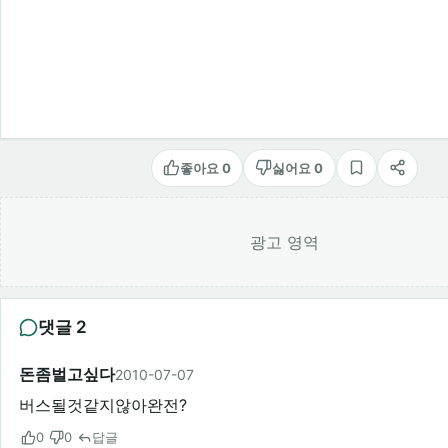
좋아요 0
싫어요 0
스크랩
공유
광고 영역
댓글 2
돈좀벌고싶다
2010-07-07
버스될것같지않아완전?
0
0
답글