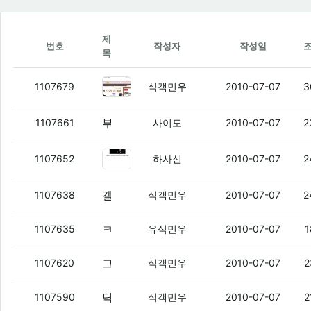
제
번호
작성자
작성일
목
여친이 반해요
(4)
1107679
식객민우
2010-07-07
3
부대에 소녀시대 9명이 면회를 왔다니.......ㄷㄷㄷ
1107661
사이도
2010-07-07
2
여친님이 이어폰 받아서 들어봤다는데
1107652
하사신
2010-07-07
2
갤럭시S 물량이 딸려서 난리라는데 이게 그렇게 좆냐?
1107638
식객민우
2010-07-07
2
ㅋㅋㅋㅋㅋㅋㅋㅋㅋㅋㅋㅋ 오랜만에 디씨 들어갔는데 이게 뭐얔ㅋㅋㅋㅋㅋ
1107635
유식민우
2010-07-07
1
그래도 나중에 윤씨 아저씨가 벤츠 사서 탈 적에 나 3초정도 생각해준다고 했듬 ㅋㅋ
1107620
식객민우
2010-07-07
2
닥치고 쿼티 짱
(2)
1107590
식객민우
2010-07-07
2