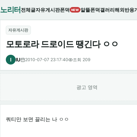
노리터
전체글
자유게시판
폰덕
알뜰폰덕
갤러리
해외반응
NEW
자유게시판
모토로라 드로이드 땡긴다 ㅇㅇ
I
IU
2010-07-07 23:17:40
조회 209
광고 영역
쿼티만 보면 끌리는 나 ㅇㅇ