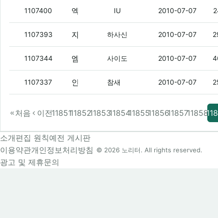
엑페 롬 뭐쓰지
(2)
1107400
IU
2010-07-07
2
자신의 미래모습을 보는게 원래 충격적인건가?
1107393
하사신
2010-07-07
2
엠씨몽 신곡.. 어디서 들어봤던것 같은 익숙한 멜로디..
1107344
사이도
2010-07-07
4
인터넷에서 로얄 웃긴거 찻았음ㅋㅋㅋㅋㅋㅋㅋ멬ㅋㅋㅋㅋㅋㅋㅋ
1107337
참새
2010-07-07
2
처음
이전
11851
11852
11853
11854
11855
11856
11857
11858
11
소개
편집 원칙
예전 게시판
이용약관
개인정보처리방침
© 2026 노리터. All rights reserved.
광고 및 제휴문의