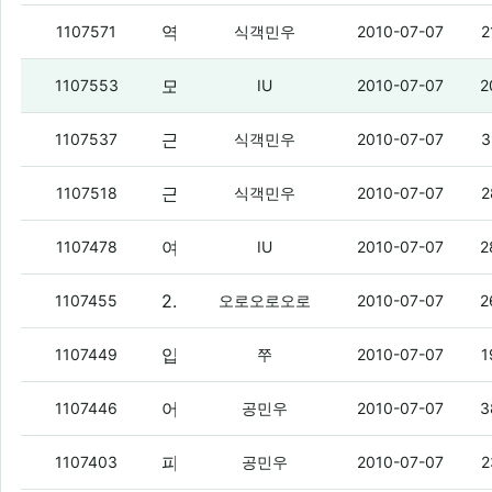
역시 피는 못 속이는 건가 보다.
(5)
1107571
식객민우
2010-07-07
2
모토로라 드로이드 땡긴다 ㅇㅇ
(2)
1107553
IU
2010-07-07
2
근데 그때 일 터졌을때도 느낀거지만 우영텔레콤에 내가 참 폐를 끼친거같다
1107537
식객민우
2010-07-07
3
근데 우영텔레콤이 최우수텔레콤이 맞기는 한거냐?
1107518
식객민우
2010-07-07
2
여기 접속 되는 사람 있음?
(4)
1107478
IU
2010-07-07
2
2개중 하나 골라줘봐 노트북임
(3)
1107455
오로오로오로
2010-07-07
2
입덕.
(1)
1107449
쭈
2010-07-07
1
어 진짜 그러고 보니까 나 뽐덕 블랙리스트일듯 ㅇㅇ
1107446
공민우
2010-07-07
3
피자사건때 졸라 어이 없었던게 뭐냐면
(2
1107403
공민우
2010-07-07
2