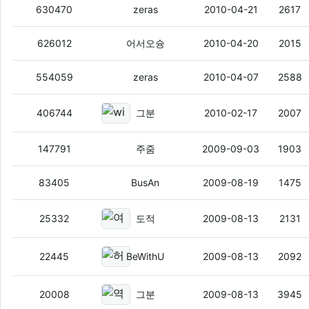
도서관 인증에이어 막장 생일빵등장.
(1)
630470
zeras
2010-04-21
2617
3G망에서 스카이프 통화 '다 되네~'- 이
626012
어서오슝
2010-04-20
2015
스마트폰보조금관련
(1)
554059
zeras
2010-04-07
2588
windows mobile 차기작 windows 
406744
그분
2010-02-17
2007
손을 자주 씻자
(1)
147791
주줌
2009-09-03
1903
알겠냐?
83405
BusAn
2009-08-19
1475
여성부 올레 광고는 성차별
(1)
25332
도적
2009-08-13
2131
허본좌 가수데뷔
(2)
22445
BeWithU
2009-08-13
2092
역전재판 모바일2 EP1
(3)
20008
그분
2009-08-13
3945