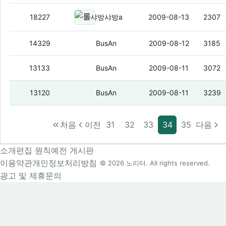
롤리팝과 쿠키폰이 새옷을 입었대
18227
샤방샤방a
2009-08-13
2307
역시 아이촌
14329
BusAn
2009-08-12
3185
그날이 온다
13133
BusAn
2009-08-11
3072
이런 거 있는사람?
13120
BusAn
2009-08-11
3239
처음
이전
31
32
33
34
35
다음
소개
편집 원칙
예전 게시판
이용약관
개인정보처리방침
© 2026 노리터. All rights reserved.
광고 및 제휴문의