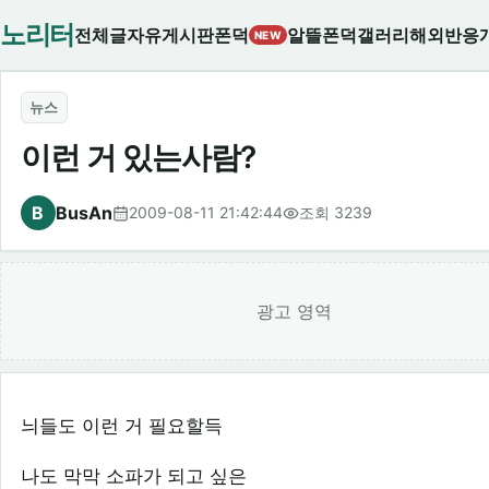
노리터
전체글
자유게시판
폰덕
알뜰폰덕
갤러리
해외반응
NEW
뉴스
이런 거 있는사람?
B
BusAn
2009-08-11 21:42:44
조회 3239
광고 영역
늬들도 이런 거 필요할득
나도 막막 소파가 되고 싶은