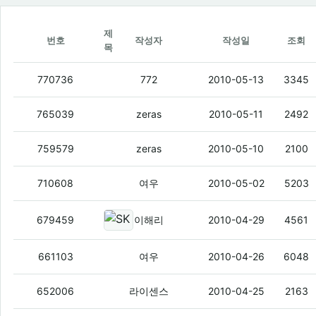
제
번호
작성자
작성일
조회
목
KT, 아이패드 출시 임박?…곳곳서 징후
(4
770736
772
2010-05-13
3345
아이폰갈아버린 믹서기 매출 5배증가
(4)
765039
zeras
2010-05-11
2492
skt 하면 요금이 제일싸다고 느껴지게
(3)
759579
zeras
2010-05-10
2100
라스푸틴
(1)
710608
여우
2010-05-02
5203
SKT, 기존 고객 기기 변경 인센티브
679459
이해리
2010-04-29
4561
800Mhz KT가 먹었다
(3)
661103
여우
2010-04-26
6048
lu2300 안드로이드 2.1임?
(2)
652006
라이센스
2010-04-25
2163