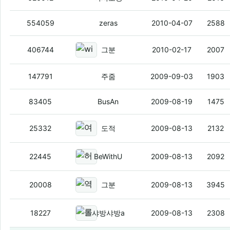
스마트폰보조금관련
(1)
554059
zeras
2010-04-07
2588
windows mobile 차기작 windows 
406744
그분
2010-02-17
2007
손을 자주 씻자
(1)
147791
주줌
2009-09-03
1903
알겠냐?
83405
BusAn
2009-08-19
1475
여성부 올레 광고는 성차별
(1)
25332
도적
2009-08-13
2132
허본좌 가수데뷔
(2)
22445
BeWithU
2009-08-13
2092
역전재판 모바일2 EP1
(3)
20008
그분
2009-08-13
3945
롤리팝과 쿠키폰이 새옷을 입었대
18227
샤방샤방a
2009-08-13
2308