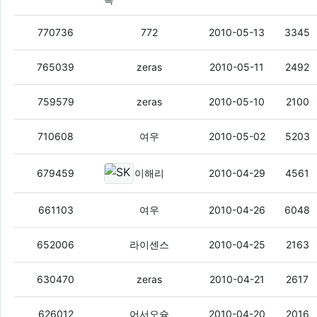
목
KT, 아이패드 출시 임박?…곳곳서 징후
(4
770736
772
2010-05-13
3345
아이폰갈아버린 믹서기 매출 5배증가
(4)
765039
zeras
2010-05-11
2492
skt 하면 요금이 제일싸다고 느껴지게
(3)
759579
zeras
2010-05-10
2100
라스푸틴
(1)
710608
여우
2010-05-02
5203
SKT, 기존 고객 기기 변경 인센티브
679459
이해리
2010-04-29
4561
800Mhz KT가 먹었다
(3)
661103
여우
2010-04-26
6048
lu2300 안드로이드 2.1임?
(2)
652006
라이센스
2010-04-25
2163
도서관 인증에이어 막장 생일빵등장.
(1)
630470
zeras
2010-04-21
2617
3G망에서 스카이프 통화 '다 되네~'- 이
626012
어서오슝
2010-04-20
2016