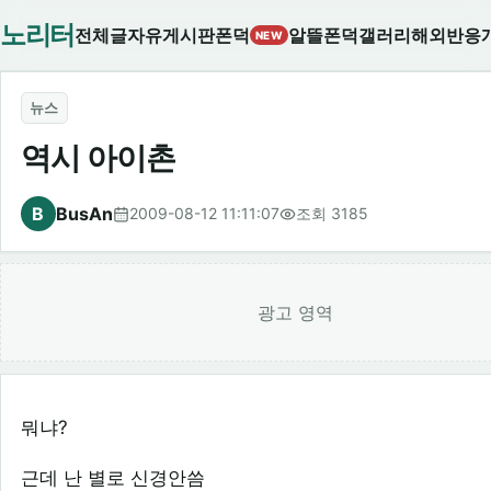
노리터
전체글
자유게시판
폰덕
알뜰폰덕
갤러리
해외반응
NEW
뉴스
역시 아이촌
B
BusAn
2009-08-12 11:11:07
조회 3185
광고 영역
뭐냐?
근데 난 별로 신경안씀