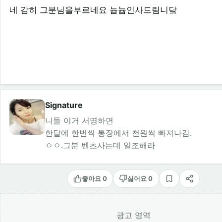
네 감히 그분님을부르네요 늅늅인사드림니닼
Signature
니들 이거 서명하면
한달에 한번씩 통장에서 천원씩 빠져나감.
ㅇㅇ.그분 벤츠사는데 일조해라
좋아요 0
싫어요 0
스크랩
공유
광고 영역