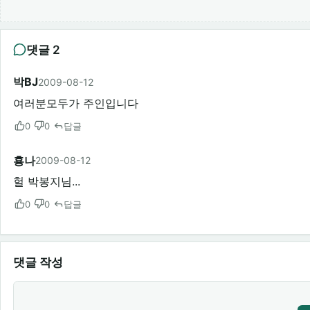
댓글 2
박BJ
2009-08-12
여러분모두가 주인입니다
0
0
답글
횽나
2009-08-12
헐 박봉지님...
0
0
답글
댓글 작성