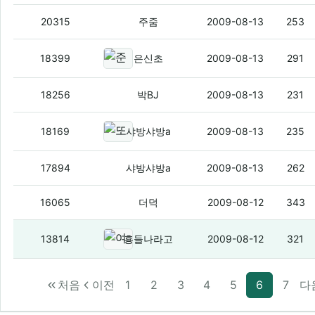
아오 도라이바 싼거사다가 아직도 못구함
20315
주줌
2009-08-13
253
준회원이랑 정회원 차이가 뭐임?
(2
18399
은신초
2009-08-13
291
주인장놈아 드덕저렇게만 해놓으면 어쩌
18256
박BJ
2009-08-13
231
또 궁금한거 있어요 -ㅅ-/
(22)
18169
샤방샤방a
2009-08-13
235
질문 생각났음.
(6)
17894
샤방샤방a
2009-08-13
262
연아틱
(4)
16065
더덕
2009-08-12
343
여기 주인 나오라그래!!!
(2)
13814
횽들나라고
2009-08-12
321
처음
이전
1
2
3
4
5
6
7
다