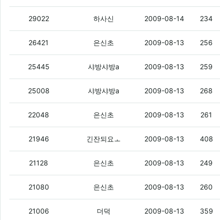
똑딱이디카 리뷰 많은곳 추천점....
(4)
29022
하사신
2009-08-14
234
게시판 글 쌀 때
(6)
26421
은신초
2009-08-13
256
형아 나 질문있어요-_-.
(8)
25445
샤방샤방a
2009-08-13
259
궁금해요 +_+/
(9)
25008
샤방샤방a
2009-08-13
268
레벨 오르면 뭐가 좋음?
(7)
22048
은신초
2009-08-13
261
2g하고 3g의 차이점이 정확히뭐에요 ?ㅜ
21946
긴잔되요ㅗ
2009-08-13
408
게시판 생성
(3)
21128
은신초
2009-08-13
249
게시판? 갤러리?
(2)
21080
은신초
2009-08-13
260
배경음
(4)
21006
더덕
2009-08-13
359