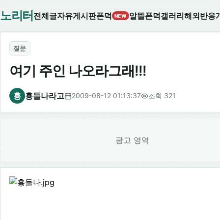
노리터
전체글
자유게시판
폰덕
알뜰폰덕
갤러리
해외반응
NEW
질문
여기 주인 나오라그래!!!
횽
횽들나라고
2009-08-12 01:13:37
조회 321
광고 영역