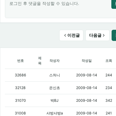
로그인 후 댓글을 작성할 수 있습니다.
이전글
다음글
제
번호
작성자
작성일
조회
목
저녁으로 뼈다구해장국하고 설렁탕중 뭐
32686
스처니
2009-08-14
244
중복조회 체크를
(3)
32128
은신초
2009-08-14
234
내가말이야 졸린데말이야
(2)
31070
박BJ
2009-08-14
342
우리 오덕 게시판에
(2)
31008
샤방샤방a
2009-08-14
241