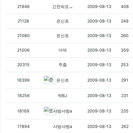
2g하고 3g의 차이점이 정확히뭐에요 ?ㅜ
21946
긴잔되요ㅗ
2009-08-13
408
게시판 생성
(3)
21128
은신초
2009-08-13
249
게시판? 갤러리?
(2)
21080
은신초
2009-08-13
260
배경음
(4)
21006
더덕
2009-08-13
359
아오 도라이바 싼거사다가 아직도 못구함
20315
주줌
2009-08-13
253
준회원이랑 정회원 차이가 뭐임?
(2
18399
은신초
2009-08-13
291
주인장놈아 드덕저렇게만 해놓으면 어쩌
18256
박BJ
2009-08-13
231
또 궁금한거 있어요 -ㅅ-/
(22)
18169
샤방샤방a
2009-08-13
235
질문 생각났음.
(6)
17894
샤방샤방a
2009-08-13
262