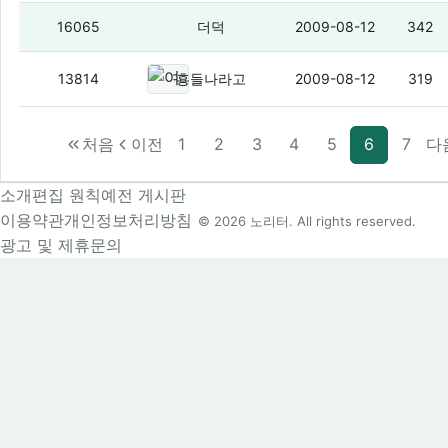
연아틱
(4)
16065
더덕
2009-08-12
342
여기 주인 나오라그래!!!
(2)
13814
횽들나라고
2009-08-12
319
처음
이전
1
2
3
4
5
6
7
다
소개
편집 원칙
예전 게시판
이용약관
개인정보처리방침
© 2026 노리터. All rights reserved.
광고 및 제휴문의