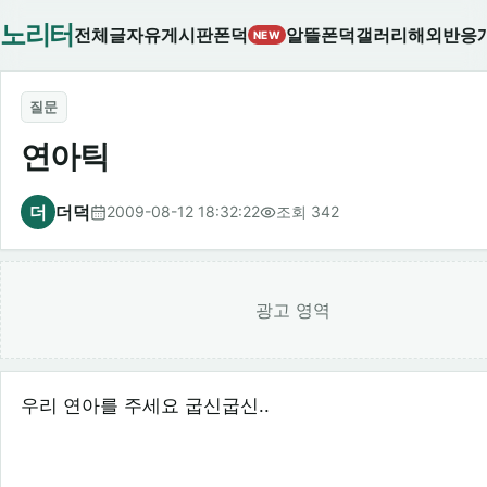
노리터
전체글
자유게시판
폰덕
알뜰폰덕
갤러리
해외반응
NEW
질문
연아틱
더
더덕
2009-08-12 18:32:22
조회 342
광고 영역
우리 연아를 주세요 굽신굽신..