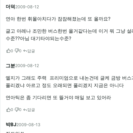
더덕
2009-08-12
연아 한번 휘몰아치다가 잠잠해졌는데 또 올까요?
글고 아레나 조만한 버스한번 올거같다는데 이거 뭐 그냥 설
수준??아님 대기타야되는수준?
0
0
답글
그분
2009-08-12
엘지가 그래도 주력 프리미엄으로 내논건데 글케 금방 버스
풀리겠냐 아르고 정도 오래되면 풀리겠지 지금은 아니다
연아틱은 좀 기다리면 또 뜰거야 매일 보고 있어라
0
0
답글
박BJ
2009-08-13