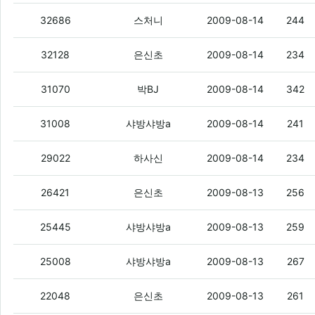
저녁으로 뼈다구해장국하고 설렁탕중 뭐
32686
스처니
2009-08-14
244
중복조회 체크를
(3)
32128
은신초
2009-08-14
234
내가말이야 졸린데말이야
(2)
31070
박BJ
2009-08-14
342
우리 오덕 게시판에
(2)
31008
샤방샤방a
2009-08-14
241
똑딱이디카 리뷰 많은곳 추천점....
(4)
29022
하사신
2009-08-14
234
게시판 글 쌀 때
(6)
26421
은신초
2009-08-13
256
형아 나 질문있어요-_-.
(8)
25445
샤방샤방a
2009-08-13
259
궁금해요 +_+/
(9)
25008
샤방샤방a
2009-08-13
267
레벨 오르면 뭐가 좋음?
(7)
22048
은신초
2009-08-13
261