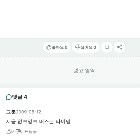
좋아요 0
싫어요 0
스크랩
공유
광고 영역
댓글 4
그분
2009-08-12
지금 없ㅋ엉ㅋ 버스는 타이밍
0
0
답글